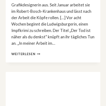
Grafikdesignerin aus. Seit Januar arbeitet sie
im Robert-Bosch-Krankenhaus und lässt nach
der Arbeit die Köpfe rollen. […] Vor acht
Wochen beginnt die Ludwigsburgerin, einen
Impfkrimi zu schreiben. Der Titel „Der Tod ist
näher als du denkst“ knüpft an ihr tägliches Tun
an. „In meiner Arbeit im…
SUCY
WEITERLESEN
&
DER
KRIMI
IN
DER
ZEITUNG