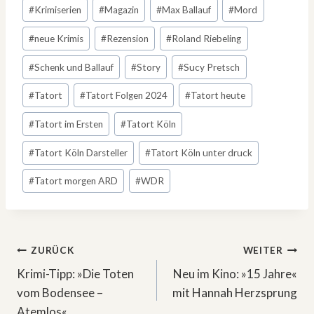
#
Krimiserien
#
Magazin
#
Max Ballauf
#
Mord
#
neue Krimis
#
Rezension
#
Roland Riebeling
#
Schenk und Ballauf
#
Story
#
Sucy Pretsch
#
Tatort
#
Tatort Folgen 2024
#
Tatort heute
#
Tatort im Ersten
#
Tatort Köln
#
Tatort Köln Darsteller
#
Tatort Köln unter druck
#
Tatort morgen ARD
#
WDR
Beitragsnavigation
ZURÜCK
WEITER
Krimi-Tipp: »Die Toten
Neu im Kino: »15 Jahre«
vom Bodensee –
mit Hannah Herzsprung
Atemlos«