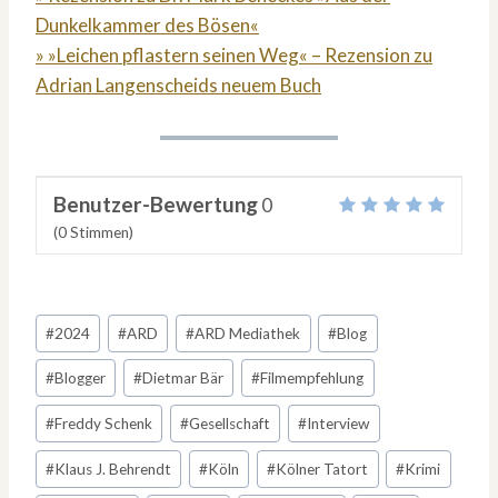
Dunkelkammer des Bösen«
» »Leichen pflastern seinen Weg« – Rezension zu
Adrian Langenscheids neuem Buch
Benutzer-Bewertung
0
(
0
Stimmen)
Schlagworte:
#
2024
#
ARD
#
ARD Mediathek
#
Blog
#
Blogger
#
Dietmar Bär
#
Filmempfehlung
#
Freddy Schenk
#
Gesellschaft
#
Interview
#
Klaus J. Behrendt
#
Köln
#
Kölner Tatort
#
Krimi