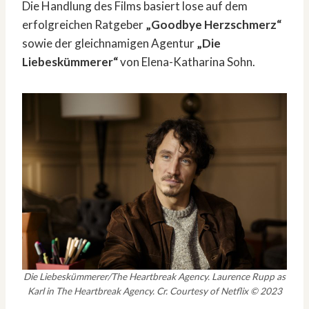
Die Handlung des Films basiert lose auf dem
erfolgreichen Ratgeber
„Goodbye Herzschmerz“
sowie der gleichnamigen Agentur
„Die
Liebeskümmerer“
von Elena-Katharina Sohn.
Die Liebeskümmerer/The Heartbreak Agency. Laurence Rupp as
Karl in The Heartbreak Agency. Cr. Courtesy of Netflix © 2023