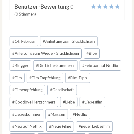
Benutzer-Bewertung
0
(
0
Stimmen)
Schlagworte:
#
14. Februar
#
Anleitung zum Glücklichsein
#
Anleitung zum Wieder-Glücklichsein
#
Blog
#
Blogger
#
Die Liebeskümmerer
#
Februar auf Netflix
#
Film
#
Film Empfehlung
#
Film Tipp
#
Filmempfehlung
#
Gesellschaft
#
Goodbye Herzschmerz
#
Liebe
#
Liebesfilm
#
Liebeskummer
#
Magazin
#
Netflix
#
Neu auf Netflix
#
Neue Filme
#
neuer Liebesfilm