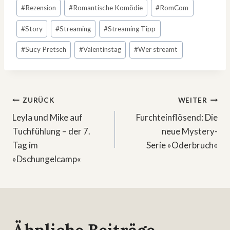
#
Rezension
#
Romantische Komödie
#
RomCom
#
Story
#
Streaming
#
Streaming Tipp
#
Sucy Pretsch
#
Valentinstag
#
Wer streamt
Beitragsnavigation
ZURÜCK
WEITER
Leyla und Mike auf
Furchteinflösend: Die
Tuchfühlung – der 7.
neue Mystery-
Tag im
Serie »Oderbruch«
»Dschungelcamp«