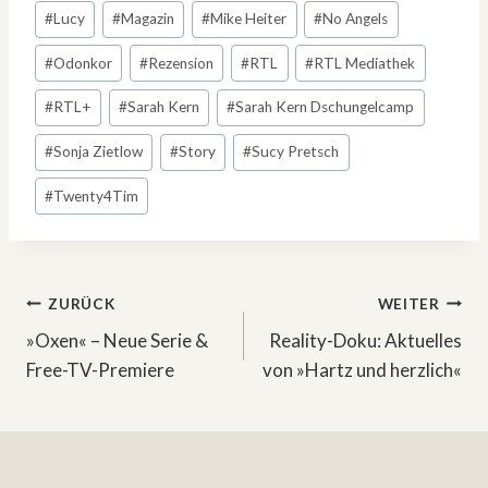
#
Lucy
#
Magazin
#
Mike Heiter
#
No Angels
#
Odonkor
#
Rezension
#
RTL
#
RTL Mediathek
#
RTL+
#
Sarah Kern
#
Sarah Kern Dschungelcamp
#
Sonja Zietlow
#
Story
#
Sucy Pretsch
#
Twenty4Tim
Beitragsnavigation
ZURÜCK
WEITER
»Oxen« – Neue Serie &
Reality-Doku: Aktuelles
Free-TV-Premiere
von »Hartz und herzlich«