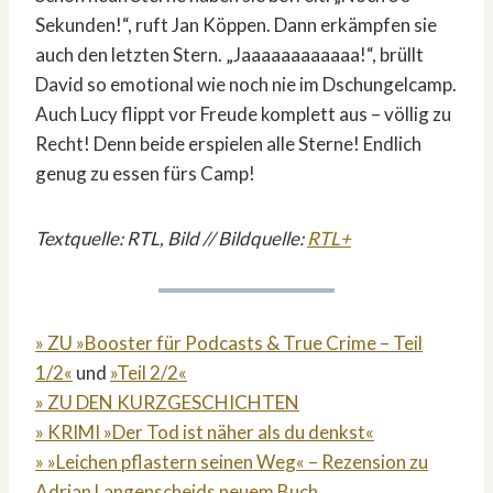
Sekunden!“, ruft Jan Köppen. Dann erkämpfen sie
auch den letzten Stern. „Jaaaaaaaaaaaa!“, brüllt
David so emotional wie noch nie im Dschungelcamp.
Auch Lucy flippt vor Freude komplett aus – völlig zu
Recht! Denn beide erspielen alle Sterne! Endlich
genug zu essen fürs Camp!
Textquelle: RTL, Bild // Bildquelle:
RTL+
» ZU »Booster für Podcasts & True Crime – Teil
1/2«
und
»Teil 2/2«
» ZU DEN KURZGESCHICHTEN
» KRIMI »Der Tod ist näher als du denkst«
» »Leichen pflastern seinen Weg« – Rezension zu
Adrian Langenscheids neuem Buch