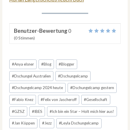
Benutzer-Bewertung
0
(
0
Stimmen)
Schlagworte:
#
Anya elsner
#
Blog
#
Blogger
#
Dschungel Australien
#
Dschungelcamp
#
Dschungelcamp 2024 heute
#
Dschungelcamp gestern
#
Fabio Knez
#
Felix von Jascheroff
#
Gesellschaft
#
GZSZ
#
IBES
#
Ich bin ein Star – Holt mich hier aus!
#
Jan Köppen
#
Jezz
#
Leyla Dschungelcamp