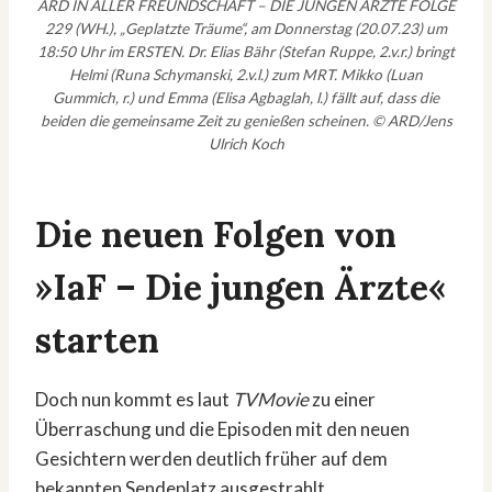
ARD IN ALLER FREUNDSCHAFT – DIE JUNGEN ÄRZTE FOLGE
229 (WH.), „Geplatzte Träume“, am Donnerstag (20.07.23) um
18:50 Uhr im ERSTEN. Dr. Elias Bähr (Stefan Ruppe, 2.v.r.) bringt
Helmi (Runa Schymanski, 2.v.l.) zum MRT. Mikko (Luan
Gummich, r.) und Emma (Elisa Agbaglah, l.) fällt auf, dass die
beiden die gemeinsame Zeit zu genießen scheinen. © ARD/Jens
Ulrich Koch
Die neuen Folgen von
»IaF – Die jungen Ärzte«
starten
Doch nun kommt es laut
TVMovie
zu einer
Überraschung und die Episoden mit den neuen
Gesichtern werden deutlich früher auf dem
bekannten Sendeplatz ausgestrahlt.