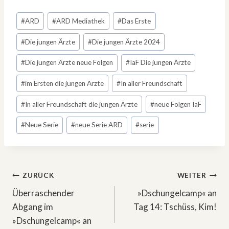
Schlagworte:
#
ARD
#
ARD Mediathek
#
Das Erste
#
Die jungen Ärzte
#
Die jungen Ärzte 2024
#
Die jungen Ärzte neue Folgen
#
IaF Die jungen Ärzte
#
im Ersten die jungen Ärzte
#
In aller Freundschaft
#
In aller Freundschaft die jungen Ärzte
#
neue Folgen IaF
#
Neue Serie
#
neue Serie ARD
#
serie
Beitragsnavigation
ZURÜCK
WEITER
Überraschender
»Dschungelcamp« an
Abgang im
Tag 14: Tschüss, Kim!
»Dschungelcamp« an