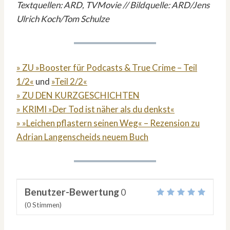
Textquellen: ARD, TVMovie // Bildquelle: ARD/Jens
Ulrich Koch/Tom Schulze
» ZU »Booster für Podcasts & True Crime – Teil
1/2«
und
»Teil 2/2«
» ZU DEN KURZGESCHICHTEN
» KRIMI »Der Tod ist näher als du denkst«
» »Leichen pflastern seinen Weg« – Rezension zu
Adrian Langenscheids neuem Buch
Benutzer-Bewertung
0
(
0
Stimmen)