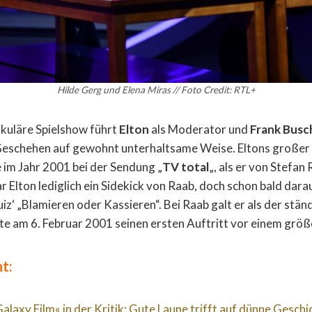
Hilde Gerg und Elena Miras // Foto Credit: RTL+
kuläre Spielshow führt
Elton
als Moderator und
Frank Bus
eschehen auf gewohnt unterhaltsame Weise. Eltons großer
 im Jahr 2001 bei der Sendung „
TV total
„, als er von Stefan
 Elton lediglich ein Sidekick von Raab, doch schon bald dara
z‘ „Blamieren oder Kassieren“. Bei Raab galt er als der stä
te am 6. Februar 2001 seinen ersten Auftritt vor einem grö
t:
alaxy Film« in der Kritik: Gute Laune trifft auf dünne Geschi