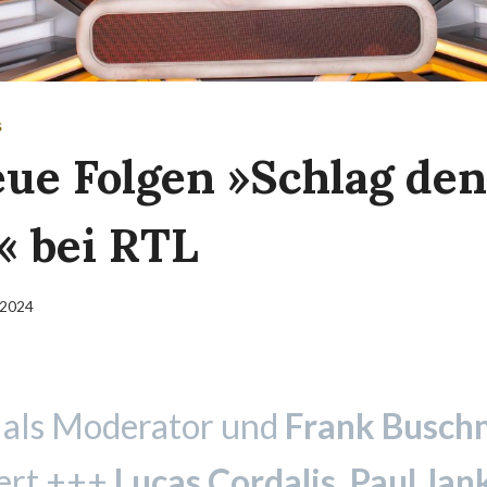
S
eue Folgen »Schlag den
« bei RTL
 2024
als Moderator und
Frank Busc
ert +++
Lucas Cordalis, Paul Jan