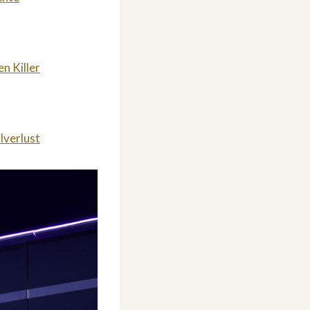
n Killer
lverlust