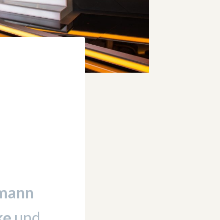
hmann
ke
und