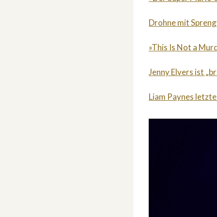
Drohne mit Sprengv
»This Is Not a Mur
Jenny Elvers ist „b
Liam Paynes letzte