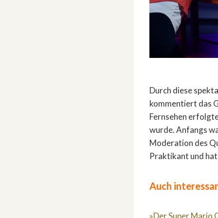
Durch diese spekta
kommentiert das G
Fernsehen erfolgte
wurde. Anfangs war
Moderation des Qui
Praktikant und hat
Auch interessan
»Der Super Mario G