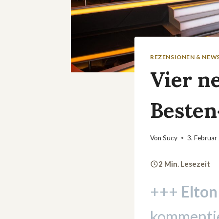
REZENSIONEN & NEW
Vier n
Besten
Von
Sucy
3. Februar
2 Min. Lesezeit
+++
Elton
kommenti