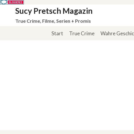
Zum
Sucy Pretsch Magazin
Inhalt
True Crime, Filme, Serien + Promis
springen
Start
True Crime
Wahre Geschi