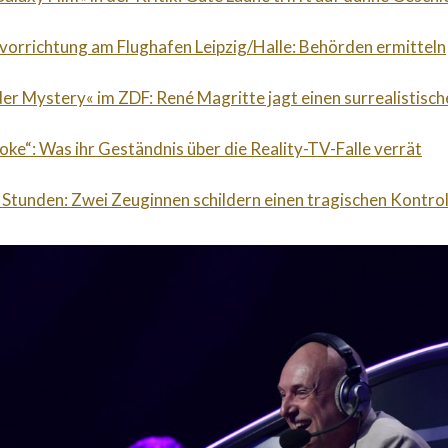
orrichtung am Flughafen Leipzig/Halle: Behörden ermitteln
der Mystery« im ZDF: René Magritte jagt einen surrealistische
roke“: Was ihr Geständnis über die Reality-TV-Falle verrät
 Stunden: Zwei Zeuginnen schildern einen tragischen Kontrol