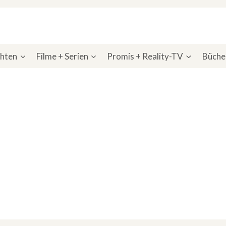
chten
Filme + Serien
Promis + Reality-TV
Bücher