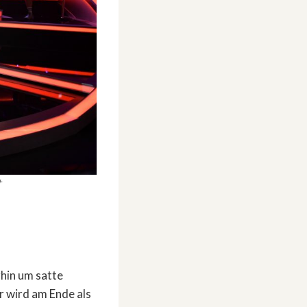
+
rhin um satte
r wird am Ende als