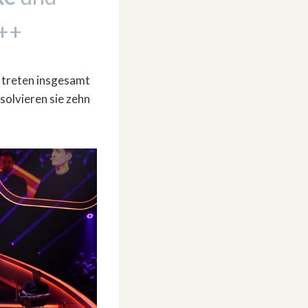
+++
treten insgesamt
solvieren sie zehn