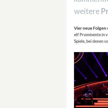
weitere
P
Vier neue Folgen 
elf Prominente in 
Spiele, bei denen s