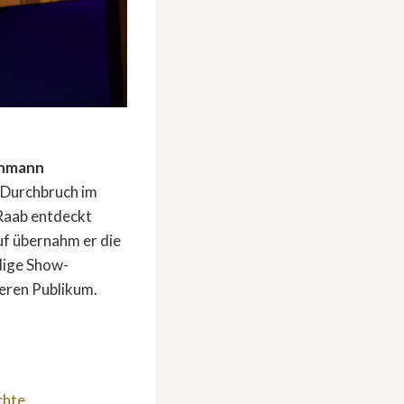
chmann
 Durchbruch im
 Raab entdeckt
uf übernahm er die
ndige Show-
ßeren Publikum.
chte