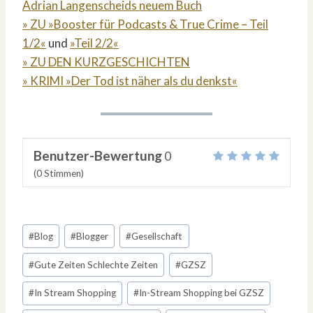
Adrian Langenscheids neuem Buch
» ZU »Booster für Podcasts & True Crime – Teil
1/2«
und
»Teil 2/2«
» ZU DEN KURZGESCHICHTEN
» KRIMI »Der Tod ist näher als du denkst«
Benutzer-Bewertung
0
(
0
Stimmen)
Schlagworte:
#
Blog
#
Blogger
#
Gesellschaft
#
Gute Zeiten Schlechte Zeiten
#
GZSZ
#
In Stream Shopping
#
In-Stream Shopping bei GZSZ