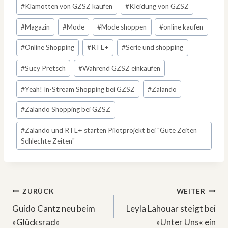
#
Klamotten von GZSZ kaufen
#
Kleidung von GZSZ
#
Magazin
#
Mode
#
Mode shoppen
#
online kaufen
#
Online Shopping
#
RTL+
#
Serie und shopping
#
Sucy Pretsch
#
Während GZSZ einkaufen
#
Yeah! In-Stream Shopping bei GZSZ
#
Zalando
#
Zalando Shopping bei GZSZ
#
Zalando und RTL+ starten Pilotprojekt bei "Gute Zeiten
Schlechte Zeiten"
Beitragsnavigation
ZURÜCK
WEITER
Guido Cantz neu beim
Leyla Lahouar steigt bei
»Glücksrad«
»Unter Uns« ein