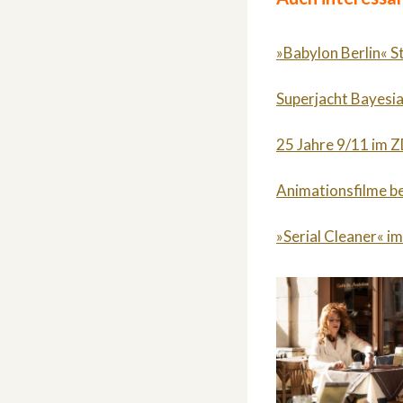
»Babylon Berlin« S
Superjacht Bayesia
25 Jahre 9/11 im 
Animationsfilme b
»Serial Cleaner« im