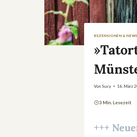
REZENSIONEN & NEW
»Tator
Münst
Von
Sucy
16. März 
3 Min. Lesezeit
+++ Neu