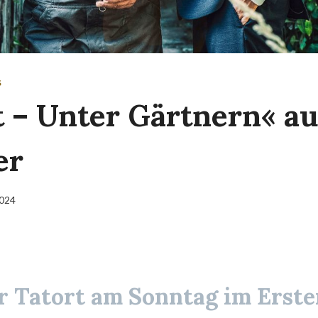
S
t – Unter Gärtnern« au
er
2024
er
Tatort am Sonntag
im Erste