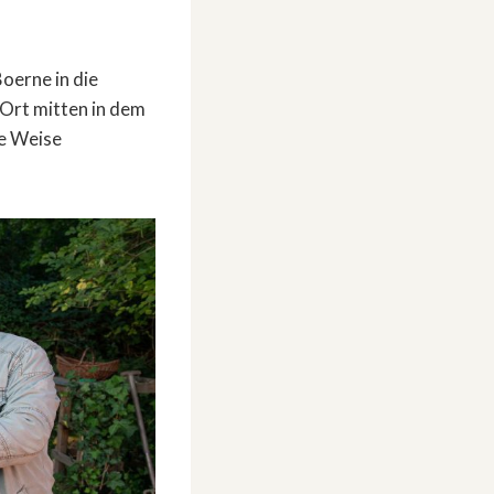
oerne in die
 Ort mitten in dem
he Weise