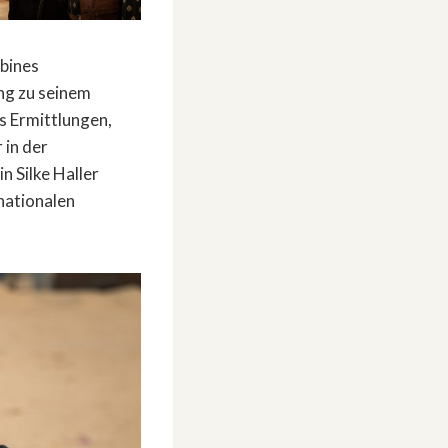
bines
ng zu seinem
ls Ermittlungen,
 in der
 Silke Haller
nationalen