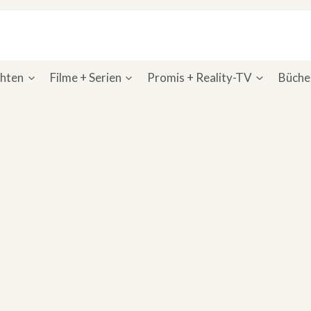
chten
Filme + Serien
Promis + Reality-TV
Bücher