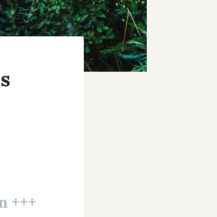
s
n +++