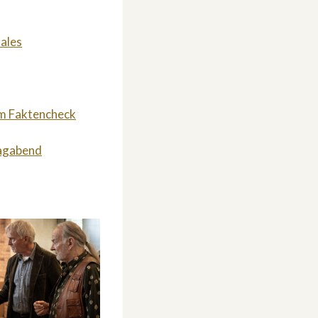
nales
im Faktencheck
tagabend