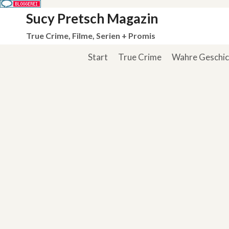
Zum
Sucy Pretsch Magazin
Inhalt
True Crime, Filme, Serien + Promis
springen
Start
True Crime
Wahre Geschi