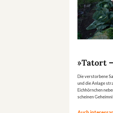
»Tatort 
Die verstorbene Sab
und die Anlage stra
Eichhörnchen neben
scheinen Geheimni
Auch interessan