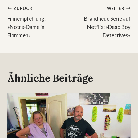
Beitragsnavigation
ZURÜCK
WEITER
Filmempfehlung:
Brandneue Serie auf
»Notre-Dame in
Netflix: »Dead Boy
Flammen«
Detectives«
Ähnliche Beiträge