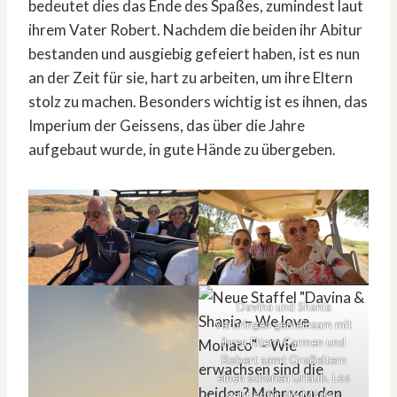
bedeutet dies das Ende des Spaßes, zumindest laut
ihrem Vater Robert. Nachdem die beiden ihr Abitur
bestanden und ausgiebig gefeiert haben, ist es nun
an der Zeit für sie, hart zu arbeiten, um ihre Eltern
stolz zu machen. Besonders wichtig ist es ihnen, das
Imperium der Geissens, das über die Jahre
aufgebaut wurde, in gute Hände zu übergeben.
Davina und Shania
verbringen gemeinsam mit
ihren Eltern Carmen und
Robert samt Großeltern
einen schönen Urlaub. Los
geht es für die Mädels