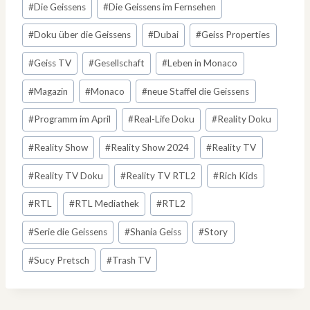
#
Die Geissens
#
Die Geissens im Fernsehen
#
Doku über die Geissens
#
Dubai
#
Geiss Properties
#
Geiss TV
#
Gesellschaft
#
Leben in Monaco
#
Magazin
#
Monaco
#
neue Staffel die Geissens
#
Programm im April
#
Real-Life Doku
#
Reality Doku
#
Reality Show
#
Reality Show 2024
#
Reality TV
#
Reality TV Doku
#
Reality TV RTL2
#
Rich Kids
#
RTL
#
RTL Mediathek
#
RTL2
#
Serie die Geissens
#
Shania Geiss
#
Story
#
Sucy Pretsch
#
Trash TV