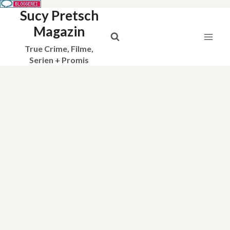
Sucy Pretsch
Zum
Inhalt
Magazin
springen
True Crime, Filme,
Serien + Promis