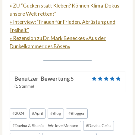
» ZU “Gucken statt Kleben? Können Klima-Dokus
unsere Welt retten?”
» Interview: “Frauen für Frieden, Abrüstung und
Freiheit”
» Rezension zu Dr. Mark Beneckes »Aus der
Dunkelkammer des Bösen«
Benutzer-Bewertung
5
(
1
Stimme)
Schlagworte:
#
2024
#
April
#
Blog
#
Blogger
#
Davina & Shania – We love Monaco
#
Davina Geiss