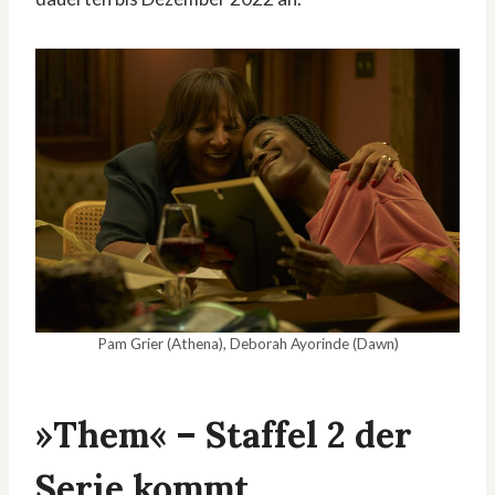
Pam Grier (Athena), Deborah Ayorinde (Dawn)
»Them« – Staffel 2 der
Serie kommt