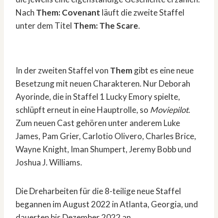
Nach
Them: Covenant
läuft die zweite Staffel
unter dem Titel
Them: The Scare
.
In der zweiten Staffel von
Them
gibt es eine neue
Besetzung mit neuen Charakteren. Nur Deborah
Ayorinde, die in Staffel 1 Lucky Emory spielte,
schlüpft erneut in eine Hauptrolle, so
Moviepilot
.
Zum neuen Cast gehören unter anderem Luke
James, Pam Grier, Carlotio Olivero, Charles Brice,
Wayne Knight, Iman Shumpert, Jeremy Bobb und
Joshua J. Williams.
Die Dreharbeiten für die 8-teilige neue Staffel
begannen im August 2022 in Atlanta, Georgia, und
dauerten bis Dezember 2022 an.