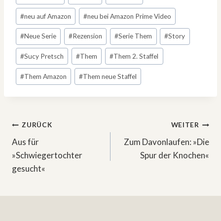
#
neu auf Amazon
#
neu bei Amazon Prime Video
#
Neue Serie
#
Rezension
#
Serie Them
#
Story
#
Sucy Pretsch
#
Them
#
Them 2. Staffel
#
Them Amazon
#
Them neue Staffel
Beitragsnavigation
ZURÜCK
WEITER
Aus für
Zum Davonlaufen: »Die
»Schwiegertochter
Spur der Knochen«
gesucht«