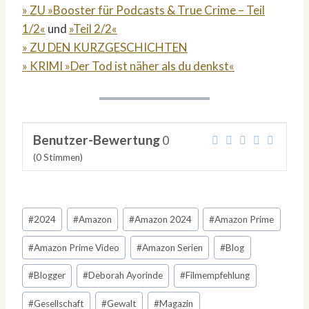
» ZU »Booster für Podcasts & True Crime – Teil
1/2«
und
»Teil 2/2«
» ZU DEN KURZGESCHICHTEN
» KRIMI »Der Tod ist näher als du denkst«
Benutzer-Bewertung
0
(
0
Stimmen)
Schlagworte:
#
2024
#
Amazon
#
Amazon 2024
#
Amazon Prime
#
Amazon Prime Video
#
Amazon Serien
#
Blog
#
Blogger
#
Deborah Ayorinde
#
Filmempfehlung
#
Gesellschaft
#
Gewalt
#
Magazin