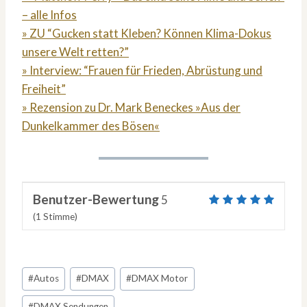
– alle Infos
» ZU “Gucken statt Kleben? Können Klima-Dokus
unsere Welt retten?”
» Interview: “Frauen für Frieden, Abrüstung und
Freiheit”
» Rezension zu Dr. Mark Beneckes »Aus der
Dunkelkammer des Bösen«
Benutzer-Bewertung
5
(
1
Stimme)
Schlagworte:
#
Autos
#
DMAX
#
DMAX Motor
#
DMAX Sendungen