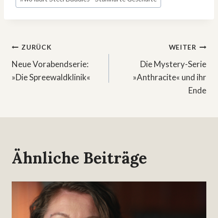
Beitragsnavigation
ZURÜCK
WEITER
Neue Vorabendserie:
Die Mystery-Serie
»Die Spreewaldklinik«
»Anthracite« und ihr
Ende
Ähnliche Beiträge