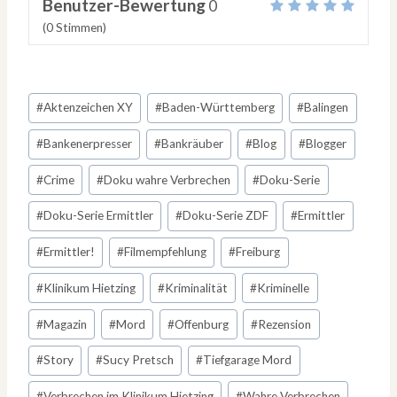
Benutzer-Bewertung
0
(
0
Stimmen)
Schlagworte:
#
Aktenzeichen XY
#
Baden-Württemberg
#
Balingen
#
Bankenerpresser
#
Bankräuber
#
Blog
#
Blogger
#
Crime
#
Doku wahre Verbrechen
#
Doku-Serie
#
Doku-Serie Ermittler
#
Doku-Serie ZDF
#
Ermittler
#
Ermittler!
#
Filmempfehlung
#
Freiburg
#
Klinikum Hietzing
#
Kriminalität
#
Kriminelle
#
Magazin
#
Mord
#
Offenburg
#
Rezension
#
Story
#
Sucy Pretsch
#
Tiefgarage Mord
#
Verbrechen im Klinikum Hietzing
#
Wahre Verbrechen