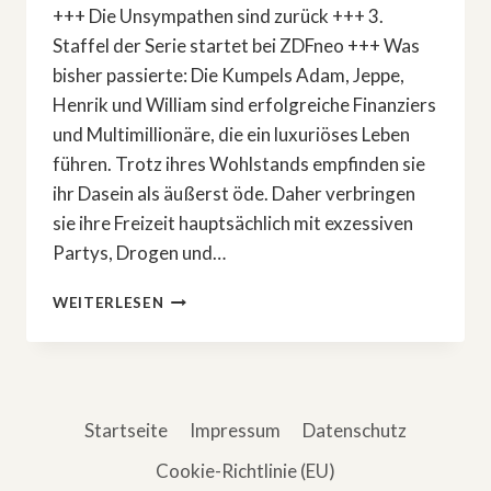
+++ Die Unsympathen sind zurück +++ 3.
Staffel der Serie startet bei ZDFneo +++ Was
bisher passierte: Die Kumpels Adam, Jeppe,
Henrik und William sind erfolgreiche Finanziers
und Multimillionäre, die ein luxuriöses Leben
führen. Trotz ihres Wohlstands empfinden sie
ihr Dasein als äußerst öde. Daher verbringen
sie ihre Freizeit hauptsächlich mit exzessiven
Partys, Drogen und…
WEITER
WEITERLESEN
GEHT’S:
NORWEGISCHE
DRAMASERIE
»EXIT«
Startseite
Impressum
Datenschutz
Cookie-Richtlinie (EU)