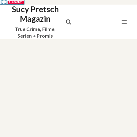
Sucy Pretsch
Zum
Inhalt
Magazin
springen
True Crime, Filme,
Serien + Promis