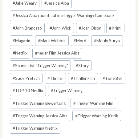
#
Jake Weary
#
Jessica Alba
#
Jessica Alba räumt auf in »Trigger Warning« Comeback
#
John Brancato
#
John Wick
#
Josh Olson
#
Krimi
#
Magazin
#
Mark Webber
#
Mord
#
Mouly Surya
#
Netflix
#
neuer Film Jessica Alba
#
So mies ist "Trigger Warning"
#
Story
#
Sucy Pretsch
#
Thriller
#
Thriller Film
#
Tone Bell
#
TOP 10 Netflix
#
Trigger Warning
#
Trigger Warning Bewertung
#
Trigger Warning Film
#
Trigger Warning Jessica Alba
#
Trigger Warning Kritik
#
Trigger Warning Netflix