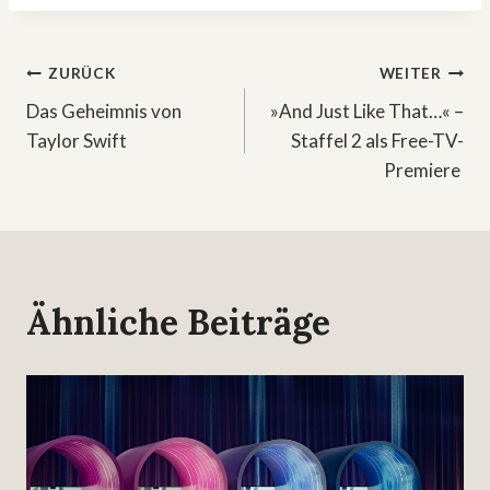
Beitragsnavigation
ZURÜCK
WEITER
Das Geheimnis von
»And Just Like That…« –
Taylor Swift
Staffel 2 als Free-TV-
Premiere
Ähnliche Beiträge