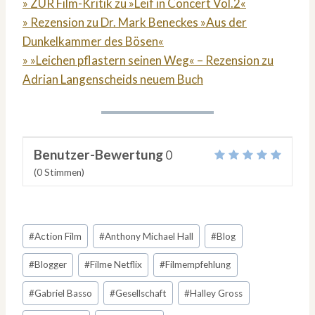
» ZUR Film-Kritik zu »Leif in Concert Vol.2«
» Rezension zu Dr. Mark Beneckes »Aus der
Dunkelkammer des Bösen«
» »Leichen pflastern seinen Weg« – Rezension zu
Adrian Langenscheids neuem Buch
Benutzer-Bewertung
0
(
0
Stimmen)
Schlagworte:
#
Action Film
#
Anthony Michael Hall
#
Blog
#
Blogger
#
Filme Netflix
#
Filmempfehlung
#
Gabriel Basso
#
Gesellschaft
#
Halley Gross