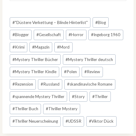
Schlagworte:
#
"Düstere Verkettung – Blinde Hinterlist"
#
Blog
#
Blogger
#
Gesellschaft
#
Horror
#
Ingeborg 1960
#
Krimi
#
Magazin
#
Mord
#
Mystery Thriller Bücher
#
Mystery Thriller deutsch
#
Mystery Thriller Kindle
#
Polen
#
Review
#
Rezension
#
Russland
#
skandinavische Romane
#
spannende Mystery Thriller
#
Story
#
Thriller
#
Thriller Buch
#
Thriller Mystery
#
Thriller Neuerscheinung
#
UDSSR
#
Viktor Dück