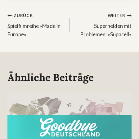
Beitragsnavigation
ZURÜCK
WEITER
Spielfilmreihe »Made in
Superhelden mit
Europe«
Problemen: »Supacell«
Ähnliche Beiträge