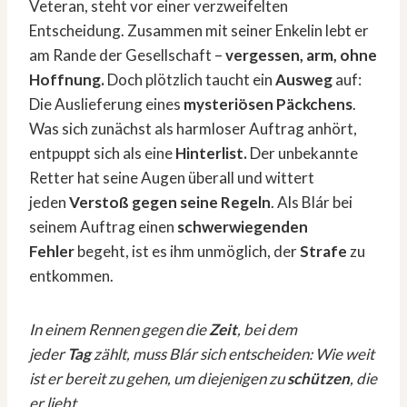
Veteran, steht vor einer verzweifelten
Entscheidung. Zusammen mit seiner Enkelin lebt er
am Rande der Gesellschaft –
vergessen, arm, ohne
Hoffnung.
Doch plötzlich taucht ein
Ausweg
auf:
Die Auslieferung eines
mysteriösen Päckchens
.
Was sich zunächst als harmloser Auftrag anhört,
entpuppt sich als eine
Hinterlist.
Der unbekannte
Retter hat seine Augen überall und wittert
jeden
Verstoß gegen seine Regeln
. Als Blár bei
seinem Auftrag einen
schwerwiegenden
Fehler
begeht, ist es ihm unmöglich, der
Strafe
zu
entkommen.
In einem Rennen gegen die
Zeit
, bei dem
jeder
Tag
zählt, muss Blár sich entscheiden: Wie weit
ist er bereit zu gehen, um diejenigen zu
schützen
, die
er liebt.