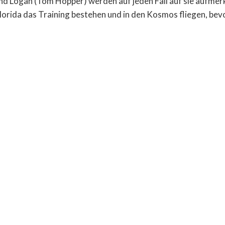
und Logan (Tom Hopper) werden auf jeden Fall auf sie aufme
orida das Training bestehen und in den Kosmos fliegen, bev