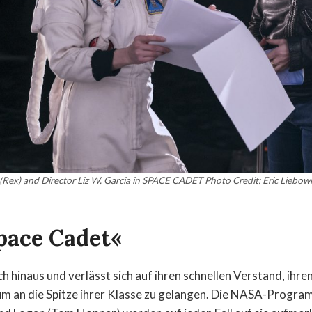
Rex) and Director Liz W. Garcia in SPACE CADET Photo Credit: Eric Liebowi
pace Cadet«
h hinaus und verlässt sich auf ihren schnellen Verstand, ihre
 um an die Spitze ihrer Klasse zu gelangen. Die NASA-Prog