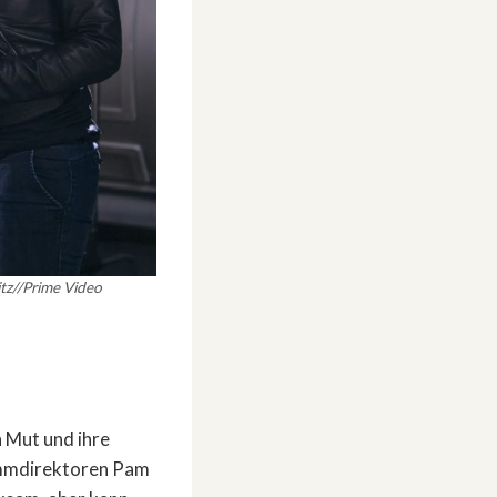
tz//Prime Video
n Mut und ihre
rammdirektoren Pam