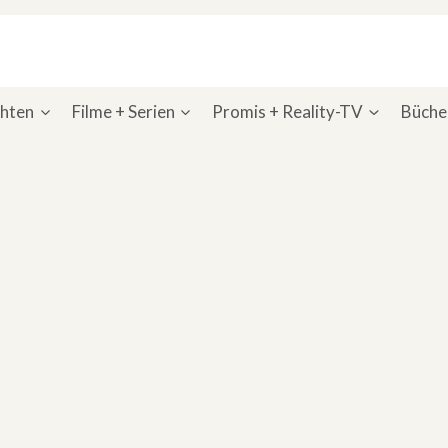
chten
Filme + Serien
Promis + Reality-TV
Bücher