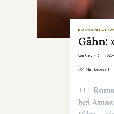
REZENSIONEN & NEW
Gähn: 
Von
Sucy
9. Juli 202
4 Min. Lesezeit
+++
Roma
bei Amaz