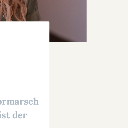
ormarsch
st der