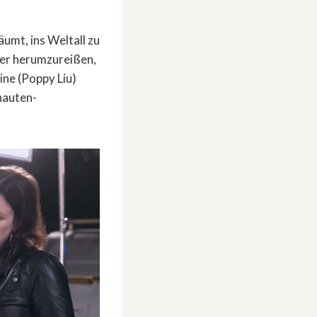
umt, ins Weltall zu
uder herumzureißen,
ine (Poppy Liu)
nauten-