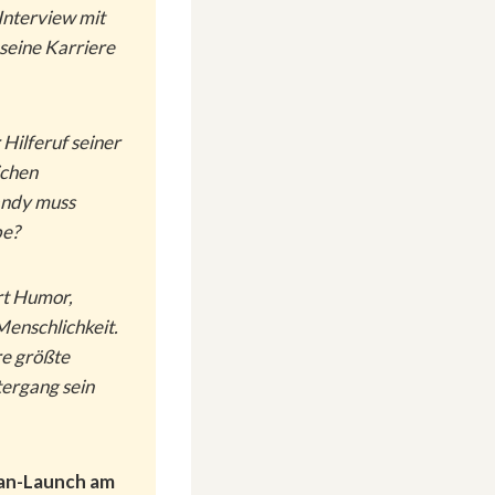
Interview mit
seine Karriere
 Hilferuf seiner
ichen
andy muss
be?
t Humor,
enschlichkeit.
re größte
tergang sein
n-Launch am