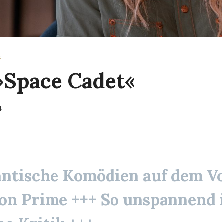
S
»Space Cadet«
4
ntische Komödien
auf dem V
on Prime +++ So unspannend i