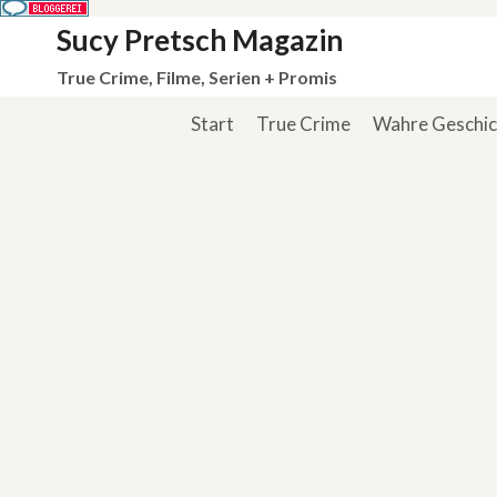
Zum
Sucy Pretsch Magazin
Inhalt
True Crime, Filme, Serien + Promis
springen
Start
True Crime
Wahre Geschi