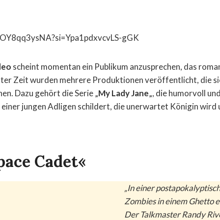
e/wOY8qq3ysNA?si=Ypa1pdxvcvLS-gGK
deo
scheint momentan ein Publikum anzusprechen, das roman
ster Zeit wurden mehrere Produktionen veröffentlicht, die si
en. Dazu gehört die Serie „
My Lady Jane
„, die humorvoll und
einer jungen Adligen schildert, die unerwartet Königin wird 
pace Cadet«
„In einer postapokalyptisc
Zombies in einem Ghetto e
Der Talkmaster Randy Rive