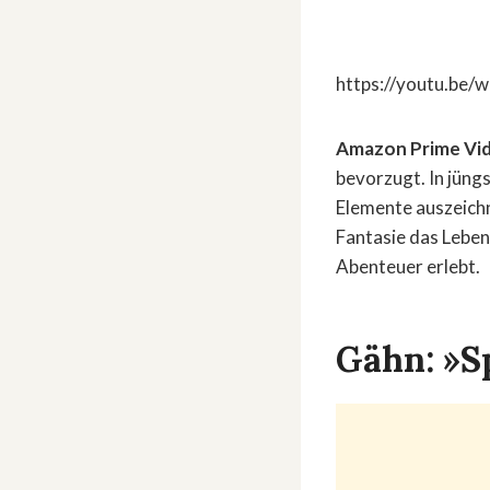
https://youtu.b
Amazon Prime Vi
bevorzugt. In jüng
Elemente auszeichn
Fantasie das Leben 
Abenteuer erlebt.
Gähn: »S