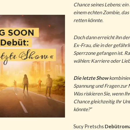
Chance seines Lebens: ein 
einem echten Zombie, das 
retten könnte.
Doch dann erreicht ihn der
Ex-Frau, die in der gefährl
Sperrzone gefangen ist. R
wählen: Karriere oder Lie
Die letzte Show
kombinier
Spannung und Fragen zur M
Was riskieren Sie, wenn Ih
Chance gleichzeitig Ihr Un
könnte?“
Sucy Pretschs
Debütroma