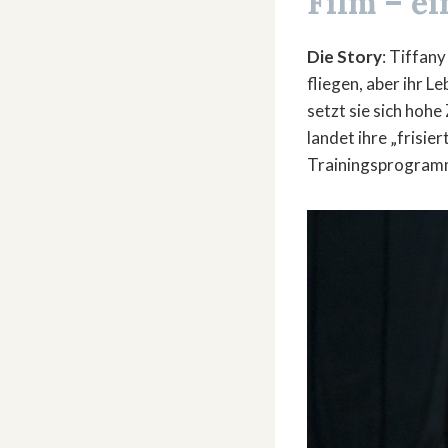
Film – ei
Die Story
: Tiffan
fliegen, aber ihr L
setzt sie sich hohe
landet ihre „frisi
Trainingsprogram