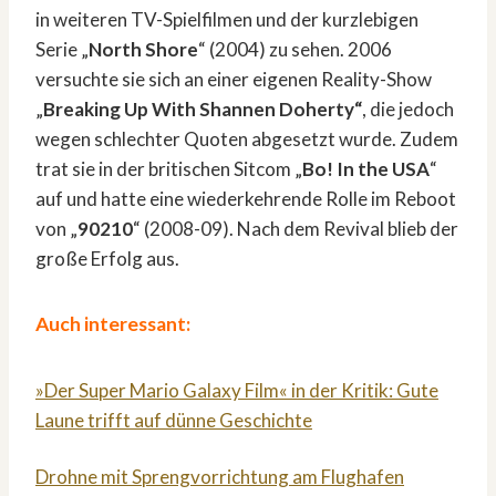
in weiteren TV-Spielfilmen und der kurzlebigen
Serie „
North Shore
“ (2004) zu sehen. 2006
versuchte sie sich an einer eigenen Reality-Show
„
Breaking Up With Shannen Doherty“
, die jedoch
wegen schlechter Quoten abgesetzt wurde. Zudem
trat sie in der britischen Sitcom „
Bo! In the USA
“
auf und hatte eine wiederkehrende Rolle im Reboot
von „
90210
“ (2008-09). Nach dem Revival blieb der
große Erfolg aus.
Auch interessant:
»Der Super Mario Galaxy Film« in der Kritik: Gute
Laune trifft auf dünne Geschichte
Drohne mit Sprengvorrichtung am Flughafen