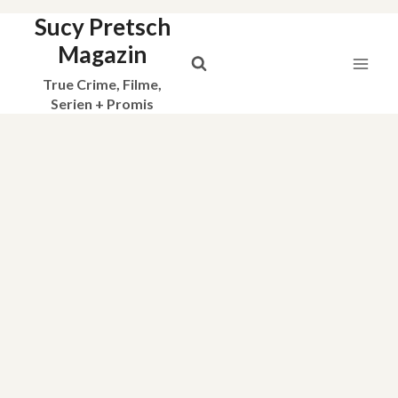
Sucy Pretsch
Zum
Inhalt
Magazin
springen
True Crime, Filme,
Serien + Promis