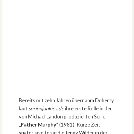
Bereits mit zehn Jahren übernahm Doherty
laut
serienjunkies.de
ihre erste Rolle in der
von Michael Landon produzierten Serie
„
Father Murphy
“ (1981). Kurze Zeit
später spielte sie die Jenny Wilder in der