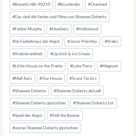
#
Beverly Hills 90210
#
Brustkrebs
#
Charmed
#
Das sind die Serien und Filme von Shannen Doherty
#
Father Murphy
#
Heathers
#
Hollywood
#
Im Fadenkreuz der Angst
#
Jason Priestley
#
Krebs
#
Krebskrankheit
#
Lipstick & Ice Cream
#
Little House on the Prairie
#
Luke Perry
#
Magnum
#
Mall Rats
#
Our House
#
Scare Tactics
#
Shannen Doherty
#
Shannen Doherty aktuell
#
Shannen Doherty gestorben
#
Shannen Doherty tot
#
Spiel der Angst
#
Still the Beaver
#
woran Shannen Doherty gestorben