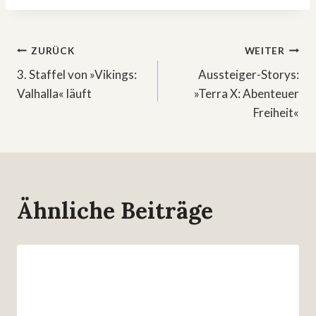
Beitragsnavigation
ZURÜCK
WEITER
3. Staffel von »Vikings:
Aussteiger-Storys:
Valhalla« läuft
»Terra X: Abenteuer
Freiheit«
Ähnliche Beiträge