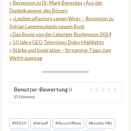
» Rezension zu Dr. Mark Beneckes »Aus der
Dunkelkammer des Bösen«
» »Leichen pflastern seinen Weg« – Rezension zu
Adrian Langenscheids neuem Buch
» Das Beste von der Leipziger Buchmesse 2024
» 10 Jahre GEO Television: Doku-Highlights
» Stärke und Inspiration – Streaming-Tipps zum
Weltfrauentag
Benutzer-Bewertung
0
(
0
Stimmen)
Schlagworte:
#
90210
#
Airwolf
#
Alyssa Milano
#
Beverly Hills