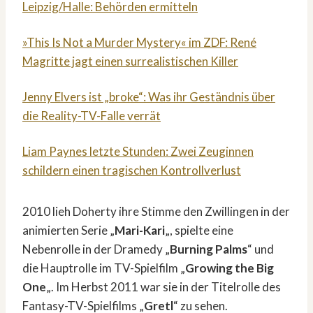
Leipzig/Halle: Behörden ermitteln
»This Is Not a Murder Mystery« im ZDF: René
Magritte jagt einen surrealistischen Killer
Jenny Elvers ist „broke“: Was ihr Geständnis über
die Reality-TV-Falle verrät
Liam Paynes letzte Stunden: Zwei Zeuginnen
schildern einen tragischen Kontrollverlust
2010 lieh Doherty ihre Stimme den Zwillingen in der
animierten Serie „
Mari-Kari
„, spielte eine
Nebenrolle in der Dramedy „
Burning Palms
“ und
die Hauptrolle im TV-Spielfilm „
Growing the Big
One
„. Im Herbst 2011 war sie in der Titelrolle des
Fantasy-TV-Spielfilms „
Gretl
“ zu sehen.