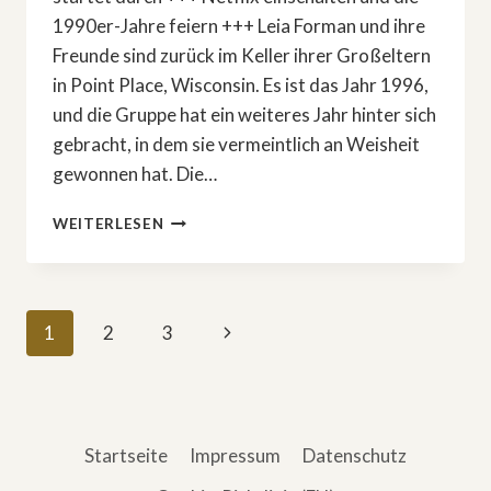
1990er-Jahre feiern +++ Leia Forman und ihre
Freunde sind zurück im Keller ihrer Großeltern
in Point Place, Wisconsin. Es ist das Jahr 1996,
und die Gruppe hat ein weiteres Jahr hinter sich
gebracht, in dem sie vermeintlich an Weisheit
gewonnen hat. Die…
»DIE
WEITERLESEN
WILDEN
NEUNZIGER!«
IN
8
Seitennavigation
Nächste
1
2
3
FOLGEN
Seite
Startseite
Impressum
Datenschutz