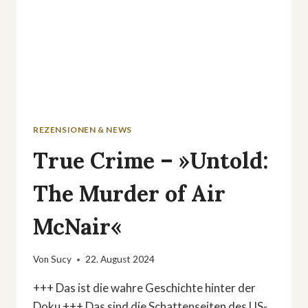
LEBEN«
REZENSIONEN & NEWS
True Crime – »Untold:
The Murder of Air
McNair«
Von
Sucy
22. August 2024
+++ Das ist die wahre Geschichte hinter der
Doku +++ Das sind die Schattenseiten des US-