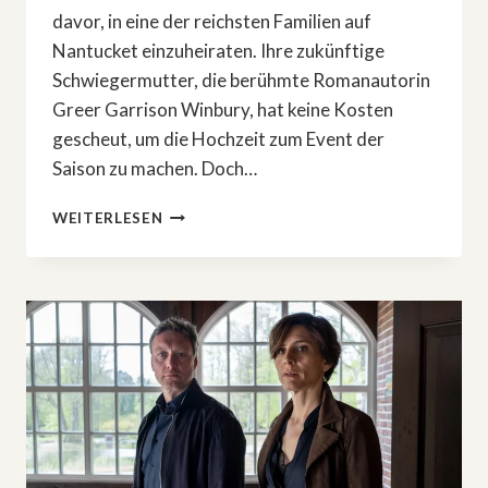
davor, in eine der reichsten Familien auf
Nantucket einzuheiraten. Ihre zukünftige
Schwiegermutter, die berühmte Romanautorin
Greer Garrison Winbury, hat keine Kosten
gescheut, um die Hochzeit zum Event der
Saison zu machen. Doch…
NEUER
WEITERLESEN
FILM
MIT
NICOLE
KIDMAN:
»EIN
NEUER
SOMMER«