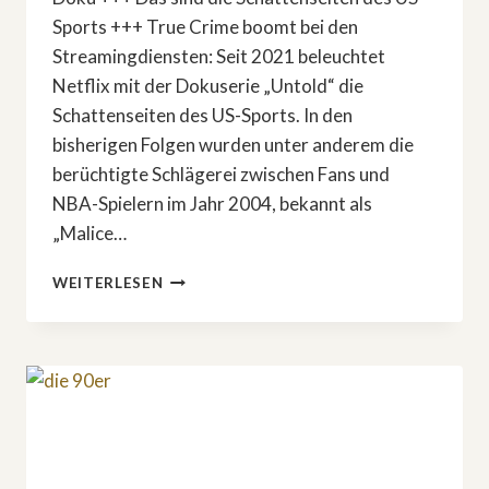
Sports +++ True Crime boomt bei den
Streamingdiensten: Seit 2021 beleuchtet
Netflix mit der Dokuserie „Untold“ die
Schattenseiten des US-Sports. In den
bisherigen Folgen wurden unter anderem die
berüchtigte Schlägerei zwischen Fans und
NBA-Spielern im Jahr 2004, bekannt als
„Malice…
TRUE
WEITERLESEN
CRIME
–
»UNTOLD:
THE
MURDER
OF
AIR
MCNAIR«