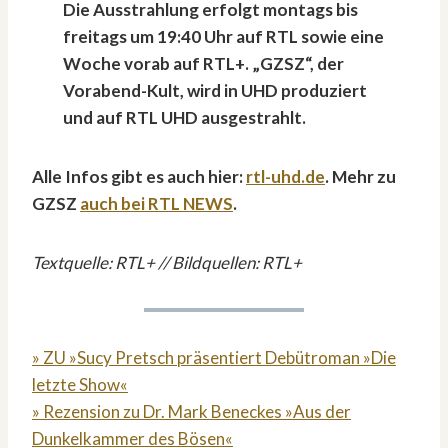
Die Ausstrahlung erfolgt montags bis
freitags um 19:40 Uhr auf RTL sowie eine
Woche vorab auf RTL+. „GZSZ“, der
Vorabend-Kult, wird in UHD produziert
und auf RTL UHD ausgestrahlt.
Alle Infos gibt es auch hier:
rtl-uhd.de
. Mehr zu
GZSZ
auch bei RTL NEWS
.
Textquelle: RTL+ // Bildquellen: RTL+
» ZU »Sucy Pretsch präsentiert Debütroman »Die
letzte Show«
» Rezension zu Dr. Mark Beneckes »Aus der
Dunkelkammer des Bösen«