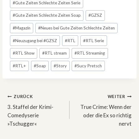
#
Gute Zeiten Schlechte Zeiten Serie
#
Gute Zeiten Schlechte Zeiten Soap
#
GZSZ
#
Magazin
#
Neues bei Gute Zeiten Schlechte Zeiten
#
Neuzugang bei #GZSZ
#
RTL
#
RTL Serie
#
RTL Show
#
RTL stream
#
RTL Streaming
#
RTL+
#
Soap
#
Story
#
Sucy Pretsch
Beitragsnavigation
ZURÜCK
WEITER
3. Staffel der Krimi-
True Crime: Wenn der
Comedyserie
oder die Ex so richtig
»Tschugger«
nervt