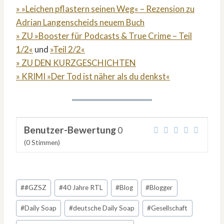
» »Leichen pflastern seinen Weg« – Rezension zu
Adrian Langenscheids neuem Buch
» ZU »Booster für Podcasts & True Crime – Teil
1/2«
und
»Teil 2/2«
» ZU DEN KURZGESCHICHTEN
» KRIMI »Der Tod ist näher als du denkst«
Benutzer-Bewertung
0
(
0
Stimmen)
Schlagworte:
#
#GZSZ
#
40 Jahre RTL
#
Blog
#
Blogger
#
Daily Soap
#
deutsche Daily Soap
#
Gesellschaft