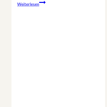
Neue
Weiterlesen
Folgen
von
»Terra
X:
Faszination
Erde«