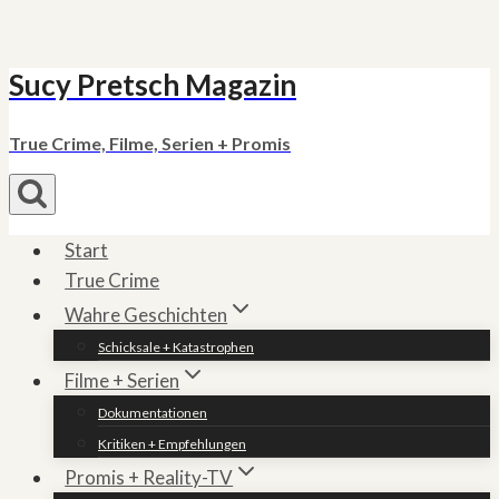
Sucy Pretsch Magazin
Zum
Inhalt
springen
True Crime, Filme, Serien + Promis
Start
True Crime
Wahre Geschichten
Schicksale + Katastrophen
Filme + Serien
Dokumentationen
Kritiken + Empfehlungen
Promis + Reality-TV