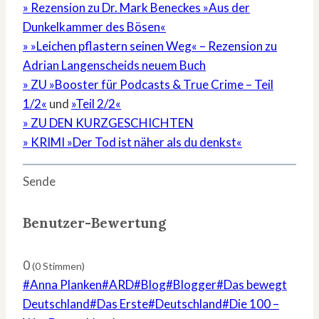
» Rezension zu Dr. Mark Beneckes »Aus der
Dunkelkammer des Bösen«
» »Leichen pflastern seinen Weg« – Rezension zu
Adrian Langenscheids neuem Buch
» ZU »Booster für Podcasts & True Crime – Teil
1/2«
und
»Teil 2/2«
» ZU DEN KURZGESCHICHTEN
» KRIMI »Der Tod ist näher als du denkst«
Sende
Benutzer-Bewertung
0
(
0
Stimmen)
Schlagworte:
#
Anna Planken
#
ARD
#
Blog
#
Blogger
#
Das bewegt
Deutschland
#
Das Erste
#
Deutschland
#
Die 100 –