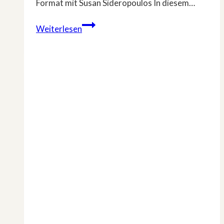
Format mit Susan Sideropoulos In diesem…
Neues
Weiterlesen
Umstyling-
Format
mit
Susan
Sideropoulos