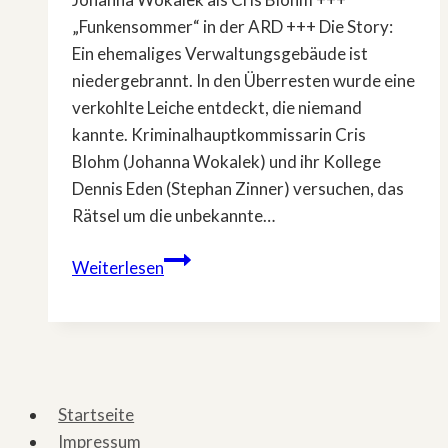
„Funkensommer“ in der ARD +++ Die Story:
Ein ehemaliges Verwaltungsgebäude ist
niedergebrannt. In den Überresten wurde eine
verkohlte Leiche entdeckt, die niemand
kannte. Kriminalhauptkommissarin Cris
Blohm (Johanna Wokalek) und ihr Kollege
Dennis Eden (Stephan Zinner) versuchen, das
Rätsel um die unbekannte…
So
Weiterlesen
gut
wird
der
neue
»Polizeiruf«
Startseite
Impressum