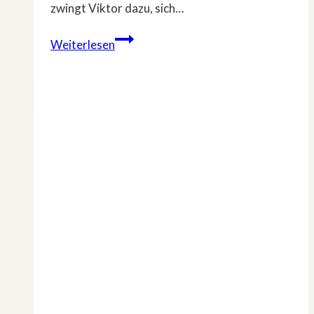
zwingt Viktor dazu, sich…
Sebastian
Weiterlesen
Fitzeks
»Die
Therapie«
auf
RTL+
und
im
Free-
TV