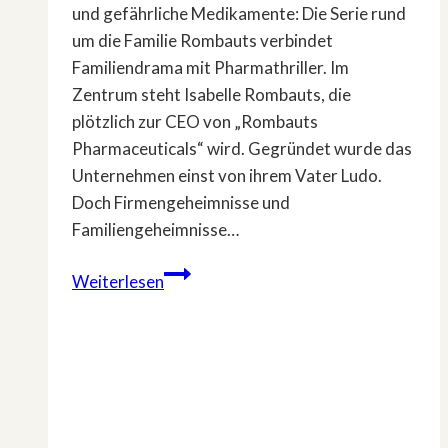
und gefährliche Medikamente: Die Serie rund
um die Familie Rombauts verbindet
Familiendrama mit Pharmathriller. Im
Zentrum steht Isabelle Rombauts, die
plötzlich zur CEO von „Rombauts
Pharmaceuticals“ wird. Gegründet wurde das
Unternehmen einst von ihrem Vater Ludo.
Doch Firmengeheimnisse und
Familiengeheimnisse…
ZDFneoriginal-
Weiterlesen
Pharma-
Thrillerserie:
»ELIXIR
–
The
Pain