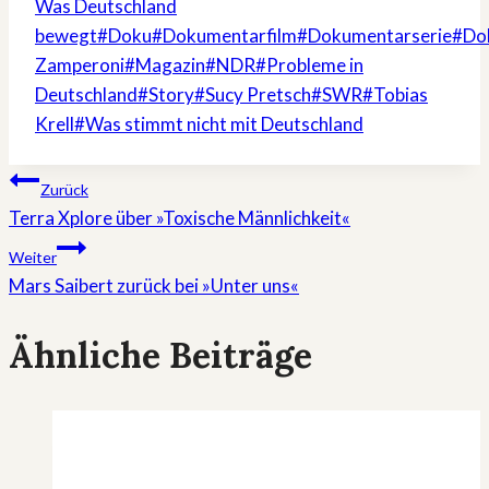
Was Deutschland
bewegt
#
Doku
#
Dokumentarfilm
#
Dokumentarserie
#
Do
Zamperoni
#
Magazin
#
NDR
#
Probleme in
Deutschland
#
Story
#
Sucy Pretsch
#
SWR
#
Tobias
Krell
#
Was stimmt nicht mit Deutschland
Beitragsnavigation
Zurück
Terra Xplore über »Toxische Männlichkeit«
Weiter
Mars Saibert zurück bei »Unter uns«
Ähnliche Beiträge