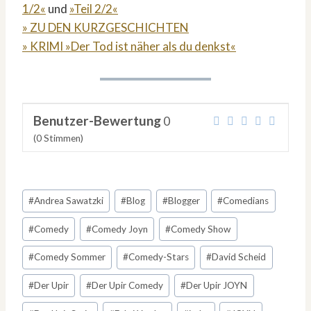
1/2«
und
»Teil 2/2«
» ZU DEN KURZGESCHICHTEN
» KRIMI »Der Tod ist näher als du denkst«
Benutzer-Bewertung
0
(
0
Stimmen)
Schlagworte:
#
Andrea Sawatzki
#
Blog
#
Blogger
#
Comedians
#
Comedy
#
Comedy Joyn
#
Comedy Show
#
Comedy Sommer
#
Comedy-Stars
#
David Scheid
#
Der Upir
#
Der Upir Comedy
#
Der Upir JOYN