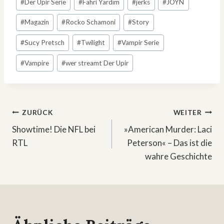
#
Der Upir Serie
#
Fahri Yardım
#
jerks
#
JOYN
#
Magazin
#
Rocko Schamoni
#
Story
#
Sucy Pretsch
#
Twilight
#
Vampir Serie
#
Vampire
#
wer streamt Der Upir
Beitragsnavigation
ZURÜCK
WEITER
Showtime! Die NFL bei
»American Murder: Laci
RTL
Peterson« – Das ist die
wahre Geschichte