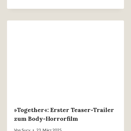
»Together«: Erster Teaser-Trailer
zum Body-Horrorfilm
Von
Sucy
23. März 2025