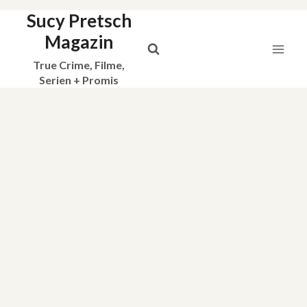
Sucy Pretsch
Zum
Inhalt
Magazin
springen
True Crime, Filme,
Serien + Promis