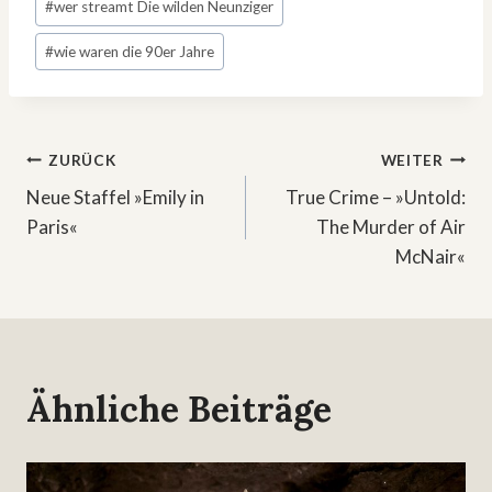
#
wer streamt Die wilden Neunziger
#
wie waren die 90er Jahre
Beitragsnavigation
ZURÜCK
WEITER
Neue Staffel »Emily in
True Crime – »Untold:
Paris«
The Murder of Air
McNair«
Ähnliche Beiträge