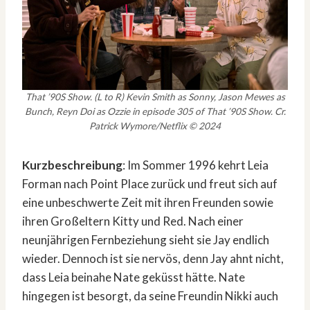
That ’90S Show. (L to R) Kevin Smith as Sonny, Jason Mewes as
Bunch, Reyn Doi as Ozzie in episode 305 of That ’90S Show. Cr.
Patrick Wymore/Netflix © 2024
Kurzbeschreibung
: Im Sommer 1996 kehrt Leia
Forman nach Point Place zurück und freut sich auf
eine unbeschwerte Zeit mit ihren Freunden sowie
ihren Großeltern Kitty und Red. Nach einer
neunjährigen Fernbeziehung sieht sie Jay endlich
wieder. Dennoch ist sie nervös, denn Jay ahnt nicht,
dass Leia beinahe Nate geküsst hätte. Nate
hingegen ist besorgt, da seine Freundin Nikki auch