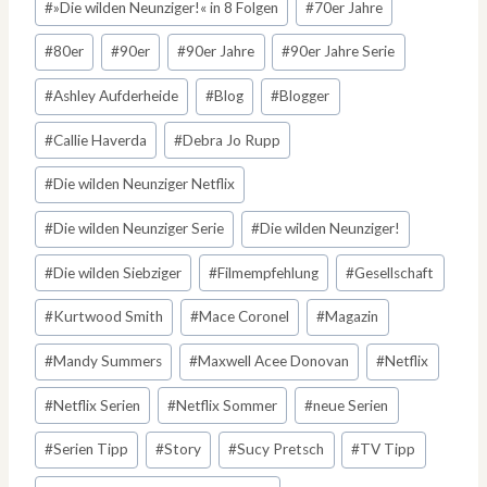
#
»Die wilden Neunziger!« in 8 Folgen
#
70er Jahre
#
80er
#
90er
#
90er Jahre
#
90er Jahre Serie
#
Ashley Aufderheide
#
Blog
#
Blogger
#
Callie Haverda
#
Debra Jo Rupp
#
Die wilden Neunziger Netflix
#
Die wilden Neunziger Serie
#
Die wilden Neunziger!
#
Die wilden Siebziger
#
Filmempfehlung
#
Gesellschaft
#
Kurtwood Smith
#
Mace Coronel
#
Magazin
#
Mandy Summers
#
Maxwell Acee Donovan
#
Netflix
#
Netflix Serien
#
Netflix Sommer
#
neue Serien
#
Serien Tipp
#
Story
#
Sucy Pretsch
#
TV Tipp