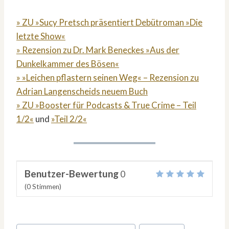
» ZU »Sucy Pretsch präsentiert Debütroman »Die
letzte Show«
» Rezension zu Dr. Mark Beneckes »Aus der
Dunkelkammer des Bösen«
» »Leichen pflastern seinen Weg« – Rezension zu
Adrian Langenscheids neuem Buch
» ZU »Booster für Podcasts & True Crime – Teil
1/2«
und
»Teil 2/2«
Benutzer-Bewertung
0
(
0
Stimmen)
Schlagworte: