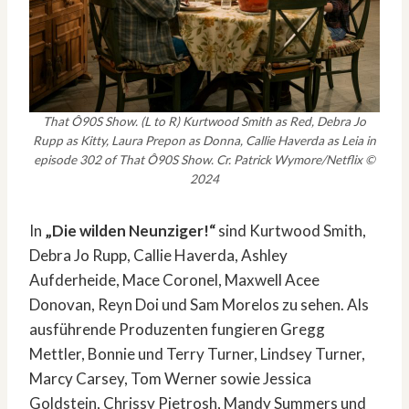
That Ô90S Show. (L to R) Kurtwood Smith as Red, Debra Jo
Rupp as Kitty, Laura Prepon as Donna, Callie Haverda as Leia in
episode 302 of That Ô90S Show. Cr. Patrick Wymore/Netflix ©
2024
In
„Die wilden Neunziger!“
sind Kurtwood Smith,
Debra Jo Rupp, Callie Haverda, Ashley
Aufderheide, Mace Coronel, Maxwell Acee
Donovan, Reyn Doi und Sam Morelos zu sehen. Als
ausführende Produzenten fungieren Gregg
Mettler, Bonnie und Terry Turner, Lindsey Turner,
Marcy Carsey, Tom Werner sowie Jessica
Goldstein, Chrissy Pietrosh, Mandy Summers und