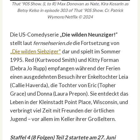
That ‘90S Show. (L to R) Max Donovan as Nate, Kira Kosarin as
Betsy Kelso in episode 303 of That ‘90S Show. Cr. Patrick
Wymore/Netflix © 2024
Die US-Comedyserie „
Die wilden Neunziger!
“
stellt laut
fernsehserien.de
die Fortsetzung von
„Die wilden Siebziger“
dar und spielt im Sommer
1995. Red (Kurtwood Smith) und Kitty Forman
(Debra Jo Rupp) empfangen während der Ferien
einen ausgedehnten Besuch ihrer Enkeltochter Leia
(Callie Haverda), die Tochter von Eric (Topher
Grace) und Donna (Laura Prepon). Sie entdeckt das
Leben in der Kleinstadt Point Place, Wisconsin, und
verbringt viel Zeit mit Freunden der örtlichen
Jugend – vor allem im Keller ihrer Großeltern.
Staffel 4 (8 Folgen) Teil 2 startete am 27. Juni