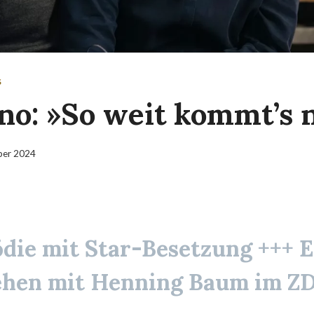
S
no: »So weit kommt’s 
ber 2024
die mit Star-Besetzung +++ E
ehen mit
Henning Baum
im ZD