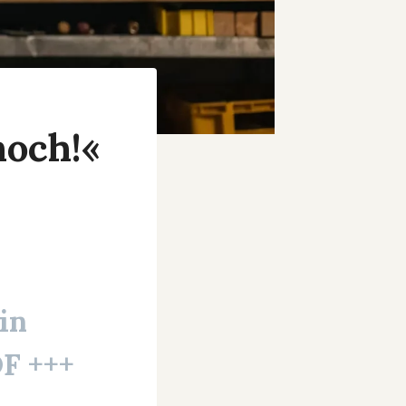
noch!«
in
F +++