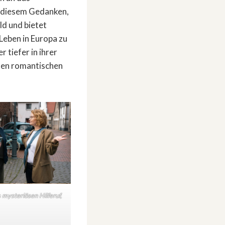
n diesem Gedanken,
ld und bietet
 Leben in Europa zu
 tiefer in ihrer
gten romantischen
mysteriösen Hilferuf,