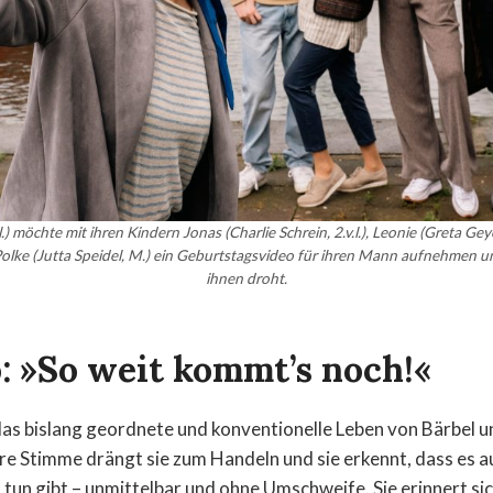
l.) möchte mit ihren Kindern Jonas (Charlie Schrein, 2.v.l.), Leonie (Greta Geye
 Polke (Jutta Speidel, M.) ein Geburtstagsvideo für ihren Mann aufnehmen u
ihnen droht.
: »So weit kommt’s noch!«
das bislang geordnete und konventionelle Leben von Bärbel un
ere Stimme drängt sie zum Handeln und sie erkennt, dass es a
u tun gibt – unmittelbar und ohne Umschweife. Sie erinnert si