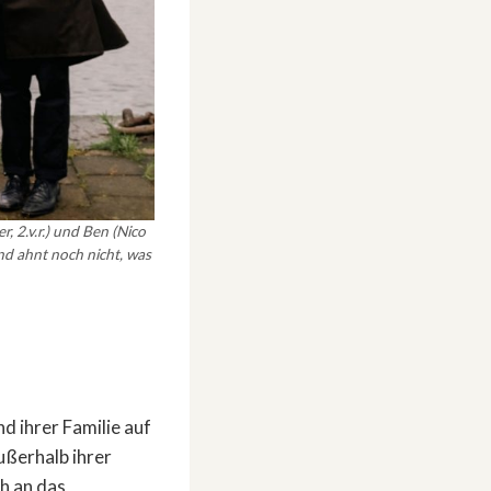
r, 2.v.r.) und Ben (Nico
nd ahnt noch nicht, was
d ihrer Familie auf
ußerhalb ihrer
ch an das