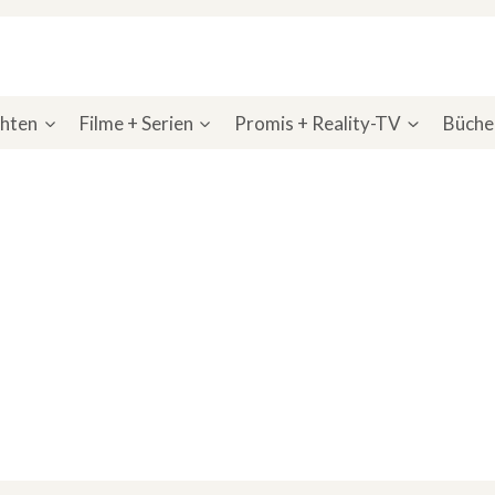
chten
Filme + Serien
Promis + Reality-TV
Bücher