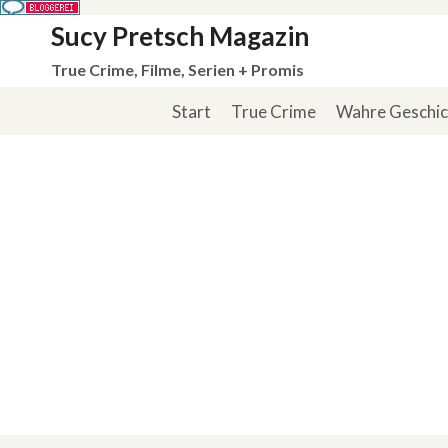
Zum
Sucy Pretsch Magazin
Inhalt
True Crime, Filme, Serien + Promis
springen
Start
True Crime
Wahre Geschi