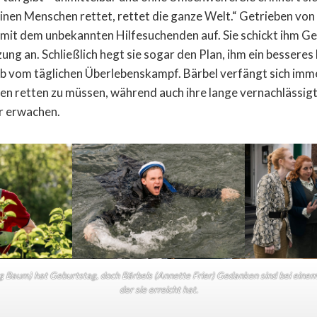
inen Menschen rettet, rettet die ganze Welt.“ Getrieben vo
mit dem unbekannten Hilfesuchenden auf. Sie schickt ihm Ge
ng an. Schließlich hegt sie sogar den Plan, ihm ein besseres
b vom täglichen Überlebenskampf. Bärbel verfängt sich immer
en retten zu müssen, während auch ihre lange vernachlässi
r erwachen.
g Baum) hat Geburtstag, doch Bärbels (Annette Frier) Gedanken sind bei einem 
der sie erreicht hat.