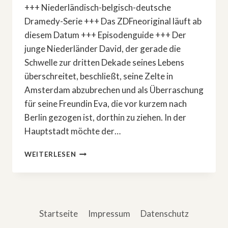
+++ Niederländisch-belgisch-deutsche
Dramedy-Serie +++ Das ZDFneoriginal läuft ab
diesem Datum +++ Episodenguide +++ Der
junge Niederländer David, der gerade die
Schwelle zur dritten Dekade seines Lebens
überschreitet, beschließt, seine Zelte in
Amsterdam abzubrechen und als Überraschung
für seine Freundin Eva, die vor kurzem nach
Berlin gezogen ist, dorthin zu ziehen. In der
Hauptstadt möchte der…
NEUE
WEITERLESEN
DRAMEDY-
SERIE:
»THIS
IS
GONNA
Startseite
Impressum
Datenschutz
BE
GREAT«