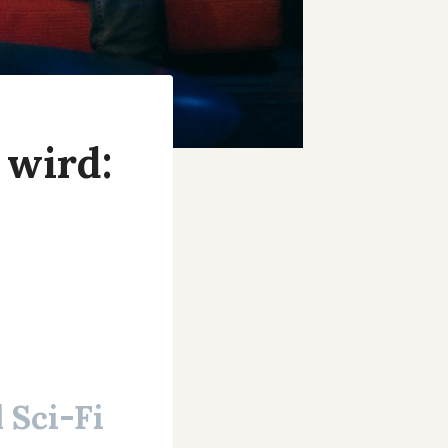
 wird:
 Sci-Fi