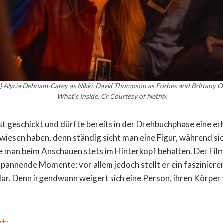
-R) Alycia Debnam-Carey as Nikki, David Thompson as Forbes and Brittany O’
What’s Inside. Cr. Courtesy of Netflix
t geschickt und dürfte bereits in der Drehbuchphase eine er
iesen haben, denn ständig sieht man eine Figur, während sich
lte man beim Anschauen stets im Hinterkopf behalten. Der Fil
spannende Momente; vor allem jedoch stellt er ein faszinier
r. Denn irgendwann weigert sich eine Person, ihren Körper
t: