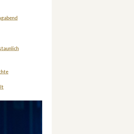
tagabend
staunlich
chte
lt