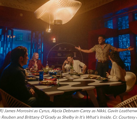
(L-R) James Morosini as Cyrus, Alycia Debnam-Carey as Nikki, Gavin Leather
s Reuben and Brittany O’Grady as Shelby in It’s What’s Inside. Cr. Courtesy 