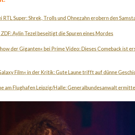
ei RTL Super: Shrek, Trolls und Ohnezahn erobern den Sams
 ZDF: Aylin Tezel beseitigt die Spuren eines Mordes
Show der Giganten« bei Prime Video: Dieses Comeback ist er
alaxy Film« in der Kritik: Gute Laune trifft auf dünne Geschi
e am Flughafen Leipzig/Halle: Generalbundesanwalt ermitte