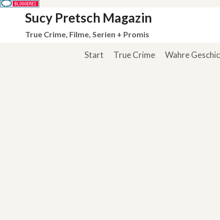
Zum
Sucy Pretsch Magazin
Inhalt
True Crime, Filme, Serien + Promis
springen
Start
True Crime
Wahre Geschi