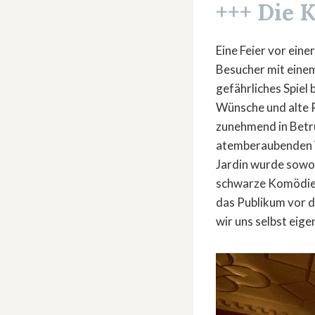
+++ Die K
Eine Feier vor eine
Besucher mit einem
gefährliches Spiel
Wünsche und alte R
zunehmend in Betru
atemberaubenden W
Jardin wurde sowoh
schwarze Komödie u
das Publikum vor d
wir uns selbst eigen