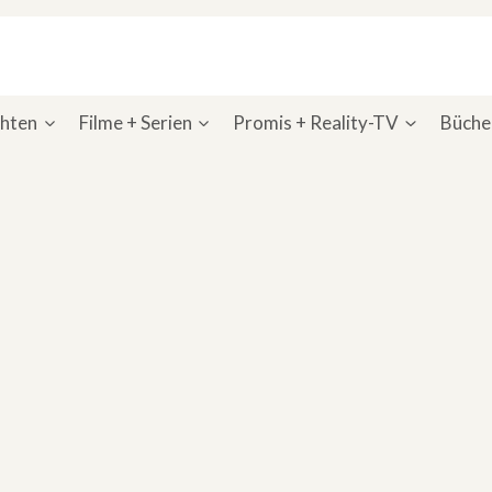
chten
Filme + Serien
Promis + Reality-TV
Bücher