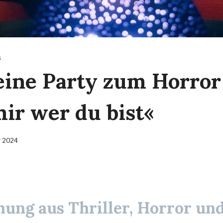
S
ine Party zum Horror
mir wer du bist«
r 2024
hung aus Thriller, Horror und