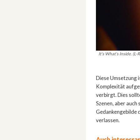
It’s What’s Inside. (L
Diese Umsetzung is
Komplexität aufgew
verbirgt. Dies sol
Szenen, aber auch 
Gedankengebilde da
verlassen.
Auch interessan