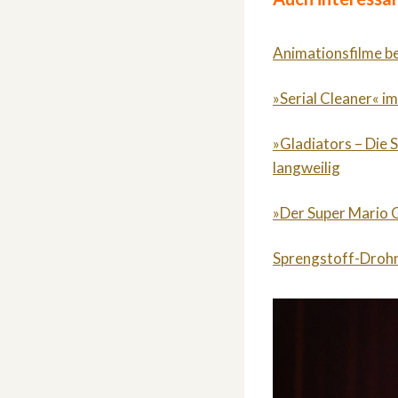
Animationsfilme b
»Serial Cleaner« im
»Gladiators – Die 
langweilig
»Der Super Mario G
Sprengstoff-Drohn