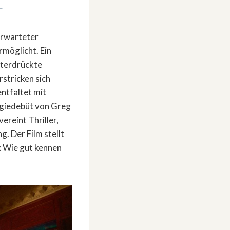
+
nerwarteter
rmöglicht. Ein
nterdrückte
stricken sich
ntfaltet mit
egiedebüt von Greg
ereint Thriller,
. Der Film stellt
: Wie gut kennen