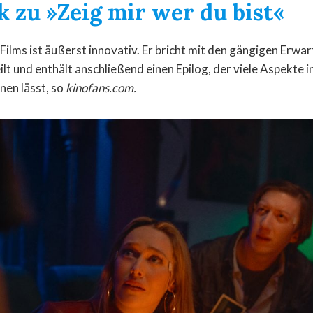
k zu »Zeig mir wer du bist«
ilms ist äußerst innovativ. Er bricht mit den gängigen Erwart
lt und enthält anschließend einen Epilog, der viele Aspekte i
nen lässt, so
kinofans.com.