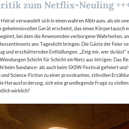
ritik zum Netflix-Neuling ++
r Heirat verwandelt sich in einen wahren Albtraum, als ein u
 geheimnisvollen Gerät erscheint, das einen Körpertausch e
 beginnt, bei dem die Anwesenden verborgene Wahrheiten, u
essentiments ans Tageslicht bringen. Die Gäste der Feier ver
g und erschütternden Enthüllungen. „Zeig mir, wer du bist“ e
endungen Schicht für Schicht ein Netz aus Intrigen. Das R
l beim Sundance- als auch beim SXSW-Festival gefeiert und v
nd Science-Fiction zu einer provokanten, stilvollen Erzählung
ie Herausforderung, sich eine grundlegende Frage zu stellen
tlich wirklich?