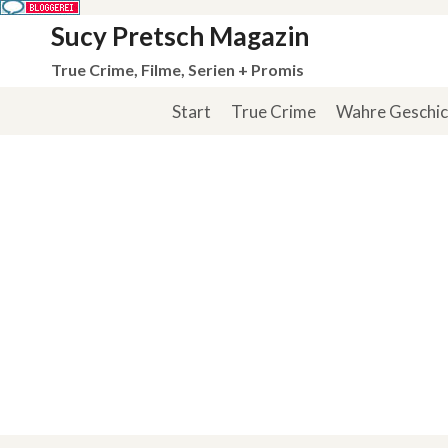
Zum
Sucy Pretsch Magazin
Inhalt
True Crime, Filme, Serien + Promis
springen
Start
True Crime
Wahre Geschi