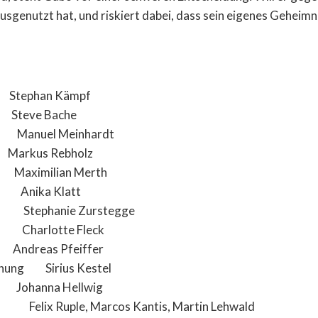
usgenutzt hat, und riskiert dabei, dass sein eigenes Geheimni
han Kämpf
ve Bache
uel Meinhardt
s Rebholz
imilian Merth
nika Klatt
tephanie Zurstegge
harlotte Fleck
eas Pfeiffer
hung Sirius Kestel
anna Hellwig
ix Ruple, Marcos Kantis, Martin Lehwald