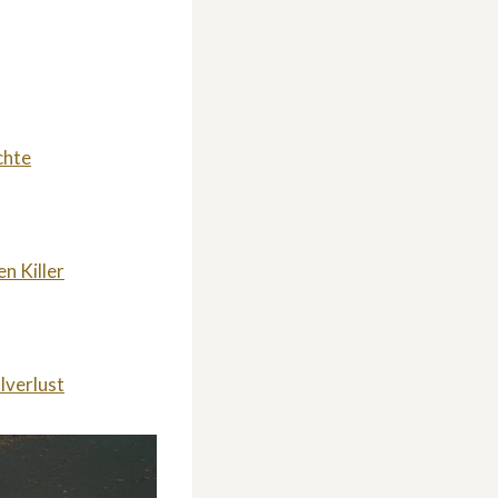
chte
n Killer
lverlust