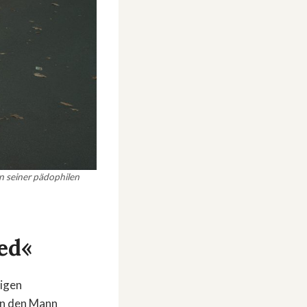
n seiner pädophilen
ed«
rigen
en den Mann