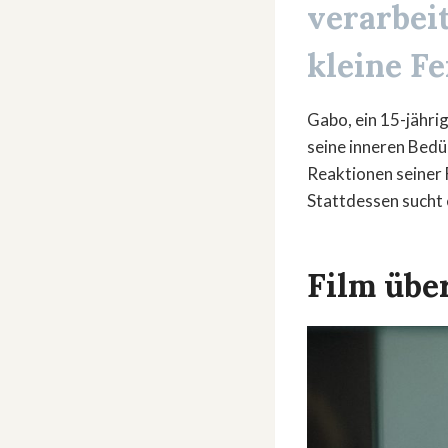
verarbei
kleine F
Gabo, ein 15-jähri
seine inneren Bedü
Reaktionen seiner 
Stattdessen sucht 
Film übe