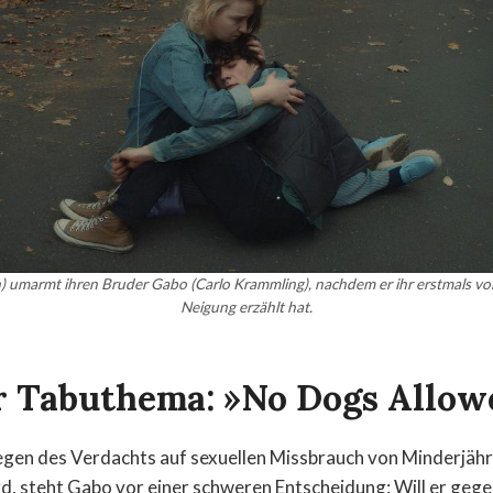
) umarmt ihren Bruder Gabo (Carlo Krammling), nachdem er ihr erstmals vo
Neigung erzählt hat.
r Tabuthema: »No Dogs Allow
egen des Verdachts auf sexuellen Missbrauch von Minderjäh
, steht Gabo vor einer schweren Entscheidung: Will er geg