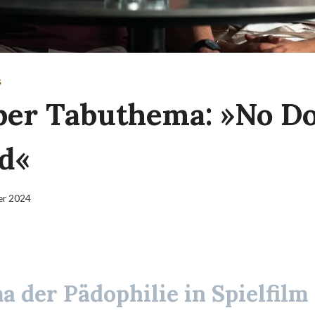
S
ber Tabuthema: »No D
d«
er 2024
 der Pädophilie in Spielfilm