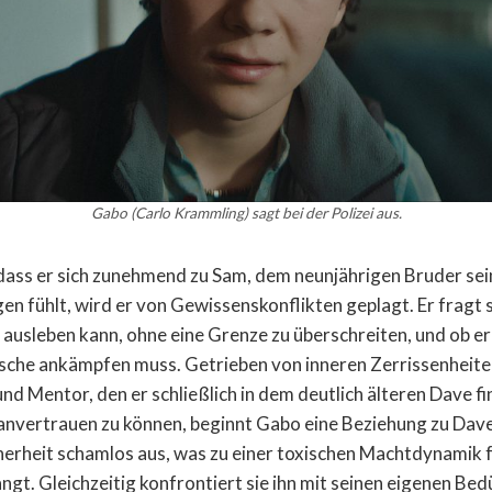
Gabo (Carlo Krammling) sagt bei der Polizei aus.
dass er sich zunehmend zu Sam, dem neunjährigen Bruder sei
n fühlt, wird er von Gewissenskonflikten geplagt. Er fragt s
usleben kann, ohne eine Grenze zu überschreiten, und ob e
sche ankämpfen muss. Getrieben von inneren Zerrissenheiten
nd Mentor, den er schließlich in dem deutlich älteren Dave fi
nvertrauen zu können, beginnt Gabo eine Beziehung zu Dave
erheit schamlos aus, was zu einer toxischen Machtdynamik f
ngt. Gleichzeitig konfrontiert sie ihn mit seinen eigenen Be