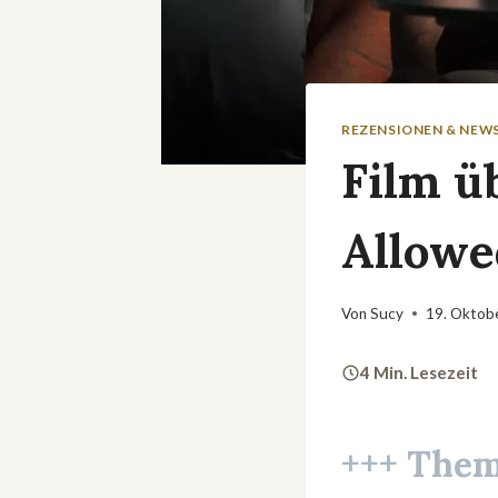
REZENSIONEN & NEW
Film ü
Allowe
Von
Sucy
19. Oktob
4 Min. Lesezeit
+++ Thema