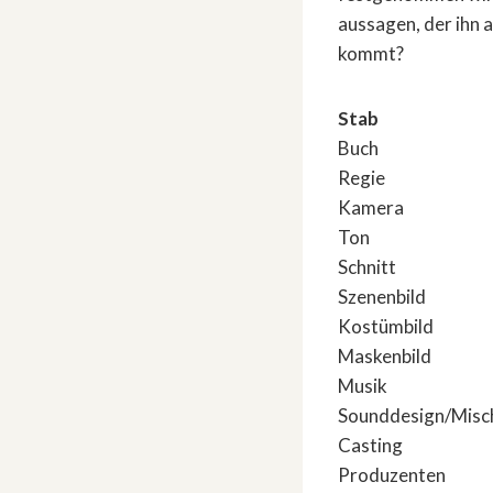
aussagen, der ihn a
kommt?
Stab
Buch Step
Regie Ste
Kamera Man
Ton Marku
Schnitt Max
Szenenbild A
Kostümbild S
Maskenbild C
Musik Andr
Sounddesign/Misc
Casting Joh
Produzenten Fel