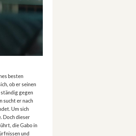
nes besten
ich, ob er seinen
r ständig gegen
 sucht er nach
ndet. Um sich
. Doch dieser
ührt, die Gabo in
dürfnissen und