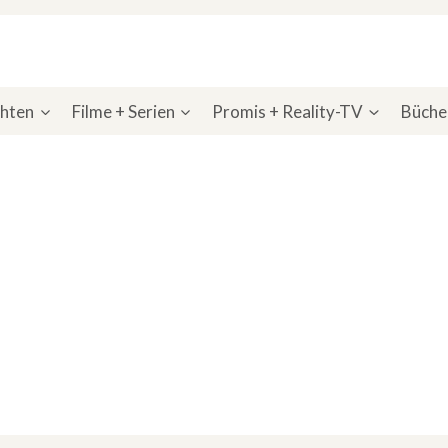
chten
Filme + Serien
Promis + Reality-TV
Bücher