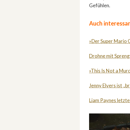
Gefühlen.
Auch interessan
»Der Super Mario G
Drohne mit Sprengv
»This Is Not a Mur
Jenny Elvers ist „b
Liam Paynes letzte