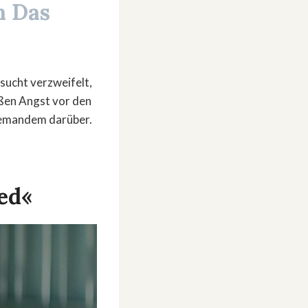
on
Das
sucht verzweifelt,
oßen Angst vor den
niemandem darüber.
ed«