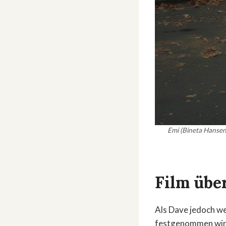
Emi (Bineta Hansen
Film übe
Als Dave jedoch w
festgenommen wird