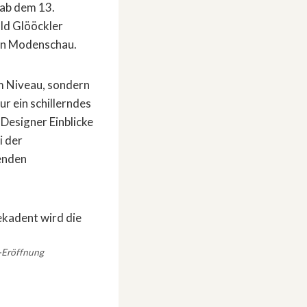
 ab dem 13.
ld Glööckler
ren Modenschau.
m Niveau, sondern
ur ein schillerndes
 Designer Einblicke
i der
nenden
n-Eröffnung