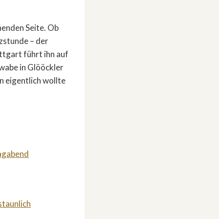
henden Seite. Ob
zstunde – der
tgart führt ihn auf
wabe in Glööckler
 eigentlich wollte
tagabend
staunlich