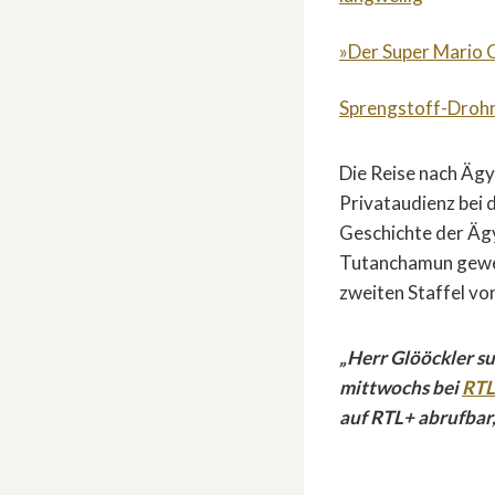
»Der Super Mario G
Sprengstoff-Drohn
Die Reise nach Ägyp
Privataudienz bei 
Geschichte der Ägy
Tutanchamun gewese
zweiten Staffel vo
„Herr Glööckler s
mittwochs bei
RT
auf RTL+ abrufbar