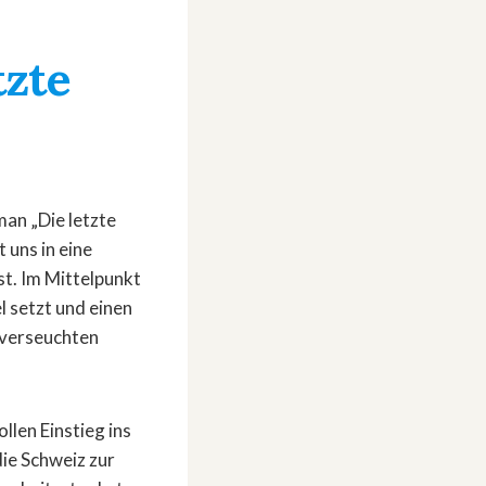
tzte
llen Einstieg ins
die Schweiz zur