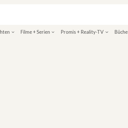
chten
Filme + Serien
Promis + Reality-TV
Bücher