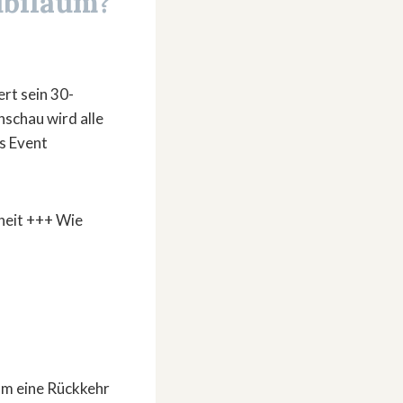
ubiläum?
rt sein 30-
schau wird alle
as Event
 um eine Rückkehr