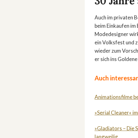
30 Jahre
Auch im privaten B
beim Einkaufen im 
Modedesigner wirkt
ein Volksfest und 
wieder zum Vorsche
er sich ins Golden
Auch interessan
Animationsfilme b
»Serial Cleaner« im
»Gladiators – Die 
langweilig