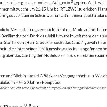
und zu einer ganz besonderen Adligen in Ägypten. All dies ist
mer mittwochs um 21:15 Uhr bei RTLZWEI zu erleben. Hara
-jähriges Jubiläum im Scheinwerferlicht mit einer spektakulä
liche Veranstaltung verspricht nicht nur Mode auf höchste
 Berühmtheiten. Doch das Jubiläum stellt weit mehr dar als n
ten Staffel von „Herr Glööckler sucht das Glück“ gewährt der
Arbeit, die hinter seiner Jubiläumsshow steckt – angefangen be
ung über das Casting der Models bis hin zu den letzten span
öckler besucht seine alte Heimat Stuttgart und ist Ehrengast bei der Wase