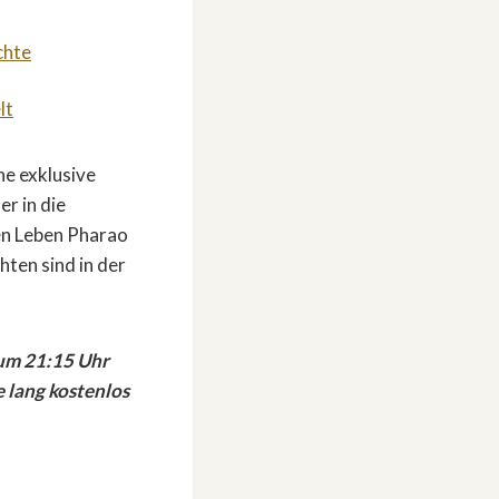
chte
lt
ne exklusive
r in die
en Leben Pharao
ten sind in der
 um 21:15 Uhr
e lang kostenlos