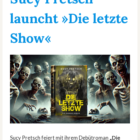
launcht »Die letzte
Show«
Sucy Pretsch feiert mit ihrem Debütroman
„Die