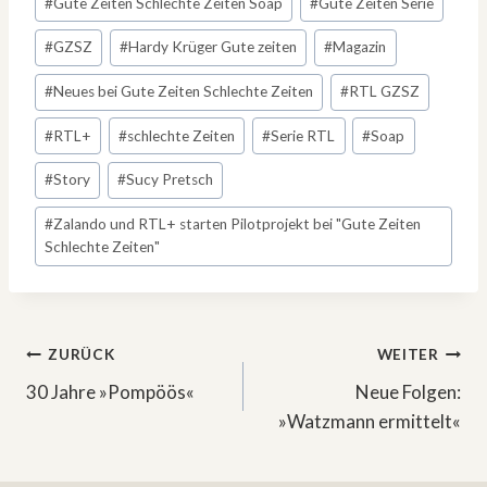
#
Gute Zeiten Schlechte Zeiten Soap
#
Gute Zeiten Serie
#
GZSZ
#
Hardy Krüger Gute zeiten
#
Magazin
#
Neues bei Gute Zeiten Schlechte Zeiten
#
RTL GZSZ
#
RTL+
#
schlechte Zeiten
#
Serie RTL
#
Soap
#
Story
#
Sucy Pretsch
#
Zalando und RTL+ starten Pilotprojekt bei "Gute Zeiten
Schlechte Zeiten"
Beitragsnavigation
ZURÜCK
WEITER
30 Jahre »Pompöös«
Neue Folgen:
»Watzmann ermittelt«