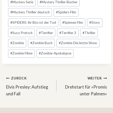
#
Mystery Serie
#
Mystery Thriller Bücher
#
Mystery Thriller deutsch
#
Spiders Film
#
SPIDERS: Ihr Biss ist der Tod
#
Spinnen Film
#
Story
#
Sucy Pretsch
#
Terrifier
#
Terrifier 3
#
Thriller
#
Zombie
#
Zombie Buch
#
Zombie Die letzte Show
#
Zombie Filme
#
Zombie-Apokalypse
Beitragsnavigation
ZURÜCK
WEITER
Elvis Presley: Aufstieg
Drehstart für »Promis
und Fall
unter Palmen«