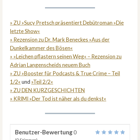
» ZU »Sucy Pretsch präsentiert Debütroman »Die
letzte Show«
» Rezension zu Dr. Mark Beneckes »Aus der
Dunkelkammer des Bösen«
» »Leichen pflastern seinen Weg« – Rezension zu
Adrian Langenscheids neuem Buch
» ZU »Booster für Podcasts & True Crime – Teil
1/2«
und
»Teil 2/2«
» ZU DEN KURZGESCHICHTEN
» KRIMI »Der Tod ist näher als du denkst«
Benutzer-Bewertung
0
(
0
Stimmen)