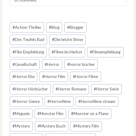
Schlagworte:
#
Action-Thriller
#
Blog
#
Blogger
#
Des Teufels Bad
#
Die letzte Show
#
Film Empfehlung
#
Filme im Herbst
#
Filmempfehlung
#
Gesellschaft
#
Horror
#
horror bücher
#
Horror Ehe
#
Horror Film
#
Horror Filme
#
Horror Hörbücher
#
Horror Romane
#
Horror Serie
#
Horror-Genre
#
Horrorfilme
#
Horrorfilme stream
#
Magazin
#
Monster Film
#
Monster on a Plane
#
Mystery
#
Mystery Buch
#
Mystery Film