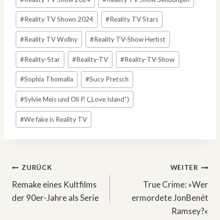
#
Reality TV Shows 2024
#
Reality TV Stars
#
Reality TV Wollny
#
Reality TV-Show Herbst
#
Reality-Star
#
Reality-TV
#
Reality-TV-Show
#
Sophia Thomalla
#
Sucy Pretsch
#
Sylvie Meis und Oli P. („Love Island“)
#
We fake is Reality TV
Beitragsnavigation
ZURÜCK
WEITER
Remake eines Kultfilms
True Crime: »Wer
der 90er-Jahre als Serie
ermordete JonBenét
Ramsey?«