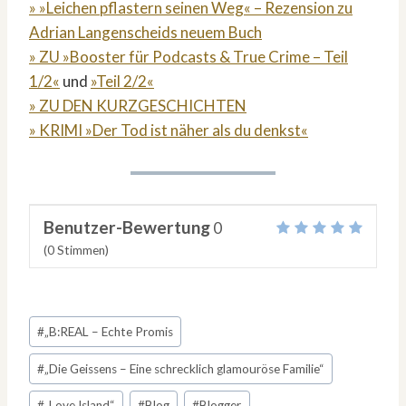
» »Leichen pflastern seinen Weg« – Rezension zu
Adrian Langenscheids neuem Buch
» ZU »Booster für Podcasts & True Crime – Teil
1/2«
und
»Teil 2/2«
» ZU DEN KURZGESCHICHTEN
» KRIMI »Der Tod ist näher als du denkst«
Benutzer-Bewertung
0
(
0
Stimmen)
Schlagworte:
#
„B:REAL – Echte Promis
#
„Die Geissens – Eine schrecklich glamouröse Familie“
#
„Love Island“
#
Blog
#
Blogger