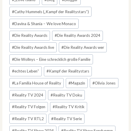
#
Cathy Hummels („Kampf der Realitystars“)
#
Davina & Shania – We love Monaco
#
Die Reality Awards
#
Die Reality Awards 2024
#
Die Reality Awards live
#
Die Reality Awards wer
#
Die Wollnys – Eine schrecklich große Familie
#
echtes Leben“
#
Kampf der Realitystars
#
La Familia House of Reality
#
Magazin
#
Olivia Jones
#
Reality TV 2024
#
Reality TV Doku
#
Reality TV Folgen
#
Reality TV Kritik
#
Reality TV RTL2
#
Reality TV Serie
#
Reality TV Show 2024
#
Reality TV Show Sendungen