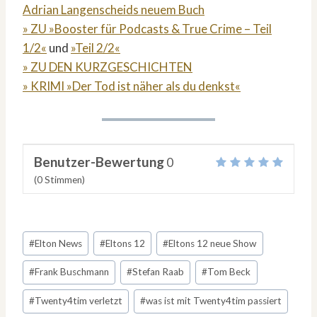
Adrian Langenscheids neuem Buch
» ZU »Booster für Podcasts & True Crime – Teil
1/2«
und
»Teil 2/2«
» ZU DEN KURZGESCHICHTEN
» KRIMI »Der Tod ist näher als du denkst«
Benutzer-Bewertung
0
(
0
Stimmen)
Schlagworte:
#
Elton News
#
Eltons 12
#
Eltons 12 neue Show
#
Frank Buschmann
#
Stefan Raab
#
Tom Beck
#
Twenty4tim verletzt
#
was ist mit Twenty4tim passiert