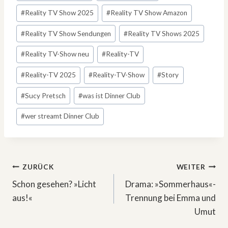
#
Reality TV Show 2025
#
Reality TV Show Amazon
#
Reality TV Show Sendungen
#
Reality TV Shows 2025
#
Reality TV-Show neu
#
Reality-TV
#
Reality-TV 2025
#
Reality-TV-Show
#
Story
#
Sucy Pretsch
#
was ist Dinner Club
#
wer streamt Dinner Club
Beitragsnavigation
ZURÜCK
WEITER
Schon gesehen? »Licht
Drama: »Sommerhaus«-
aus!«
Trennung bei Emma und
Umut