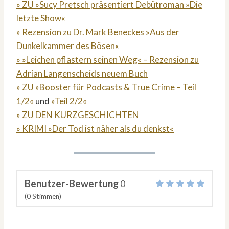
» ZU »Sucy Pretsch präsentiert Debütroman »Die
letzte Show«
» Rezension zu Dr. Mark Beneckes »Aus der
Dunkelkammer des Bösen«
» »Leichen pflastern seinen Weg« – Rezension zu
Adrian Langenscheids neuem Buch
» ZU »Booster für Podcasts & True Crime – Teil
1/2«
und
»Teil 2/2«
» ZU DEN KURZGESCHICHTEN
» KRIMI »Der Tod ist näher als du denkst«
Benutzer-Bewertung
0
(
0
Stimmen)