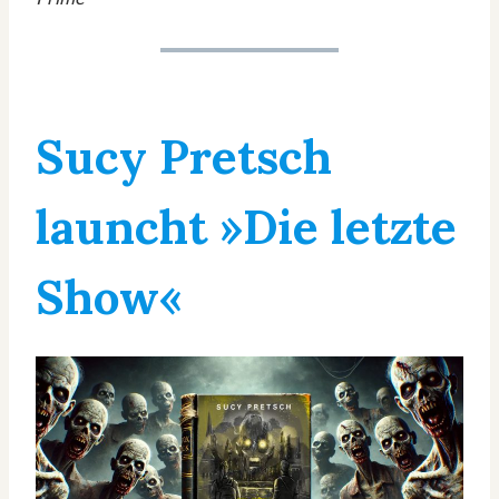
Sucy Pretsch
launcht »Die letzte
Show«