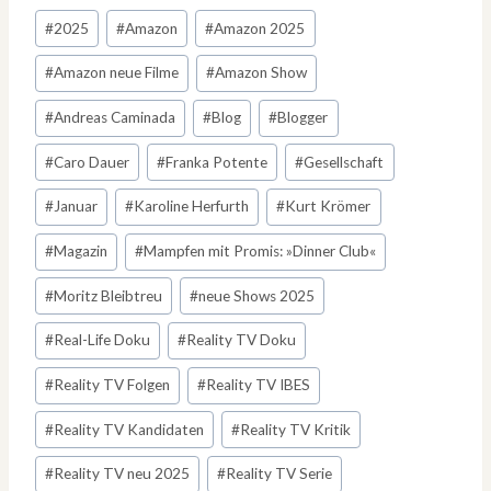
Schlagworte:
#
2025
#
Amazon
#
Amazon 2025
#
Amazon neue Filme
#
Amazon Show
#
​​​​​​​Andreas Caminada
#
Blog
#
Blogger
#
Caro Dauer
#
Franka Potente
#
Gesellschaft
#
Januar
#
Karoline Herfurth
#
Kurt Krömer
#
Magazin
#
Mampfen mit Promis: »Dinner Club«
#
Moritz Bleibtreu
#
neue Shows 2025
#
Real-Life Doku
#
Reality TV Doku
#
Reality TV Folgen
#
Reality TV IBES
#
Reality TV Kandidaten
#
Reality TV Kritik
#
Reality TV neu 2025
#
Reality TV Serie