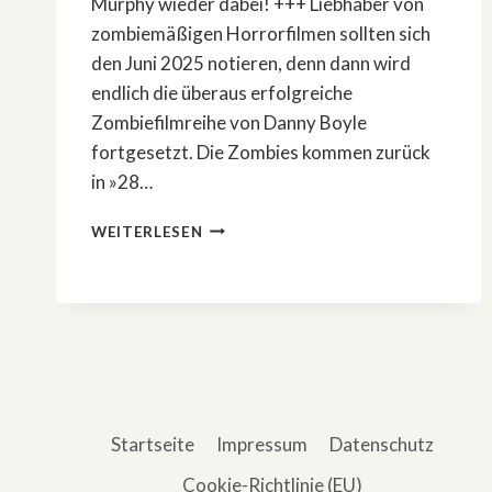
Murphy wieder dabei! +++ Liebhaber von
zombiemäßigen Horrorfilmen sollten sich
den Juni 2025 notieren, denn dann wird
endlich die überaus erfolgreiche
Zombiefilmreihe von Danny Boyle
fortgesetzt. Die Zombies kommen zurück
in »28…
DIE
WEITERLESEN
ZOMBIES
KOMMEN
ZURÜCK
IN
»28
YEARS
LATER«
Startseite
Impressum
Datenschutz
Cookie-Richtlinie (EU)