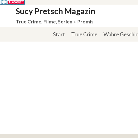
Zum
Sucy Pretsch Magazin
Inhalt
True Crime, Filme, Serien + Promis
springen
Start
True Crime
Wahre Geschi