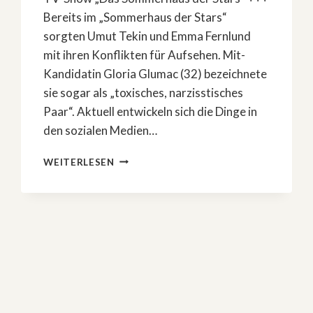
Bereits im „Sommerhaus der Stars“
sorgten Umut Tekin und Emma Fernlund
mit ihren Konflikten für Aufsehen. Mit-
Kandidatin Gloria Glumac (32) bezeichnete
sie sogar als „toxisches, narzisstisches
Paar“. Aktuell entwickeln sich die Dinge in
den sozialen Medien…
DRAMA:
WEITERLESEN
»SOMMERHAUS«-
TRENNUNG
BEI
EMMA
UND
UMUT