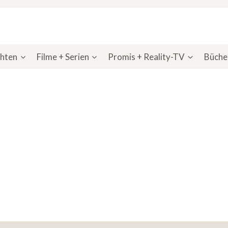
chten
Filme + Serien
Promis + Reality-TV
Bücher