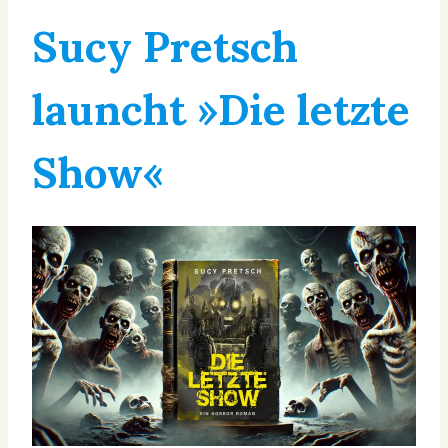
Sucy Pretsch
launcht »Die letzte
Show«