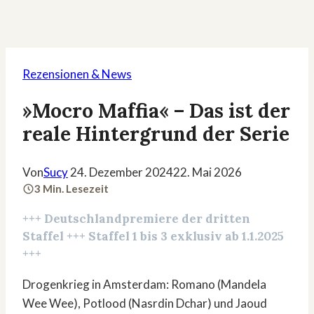
Rezensionen & News
»Mocro Maffia« – Das ist der
reale Hintergrund der Serie
Von
Sucy
24. Dezember 2024
22. Mai 2026
3 Min. Lesezeit
+++
Deutschlandpremiere der dritten
Staffel
+++ Staffel 1 bis 3 exklusiv ab 1.1.2025
+++
Drogenkrieg in Amsterdam: Romano (Mandela
Wee Wee), Potlood (Nasrdin Dchar) und Jaoud