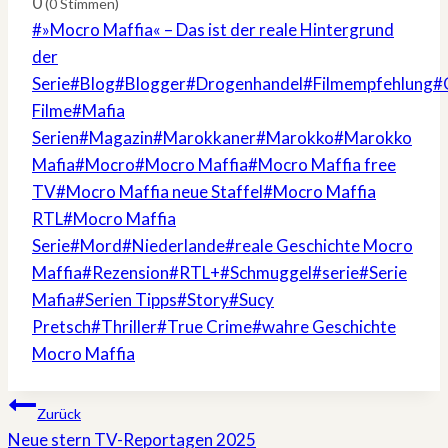
0
(
0
Stimmen)
Schlagworte:
#
»Mocro Maffia« – Das ist der reale Hintergrund
der
Serie
#
Blog
#
Blogger
#
Drogenhandel
#
Filmempfehlung
#
Filme
#
Mafia
Serien
#
Magazin
#
Marokkaner
#
Marokko
#
Marokko
Mafia
#
Mocro
#
Mocro Maffia
#
Mocro Maffia free
TV
#
Mocro Maffia neue Staffel
#
Mocro Maffia
RTL
#
Mocro Maffia
Serie
#
Mord
#
Niederlande
#
reale Geschichte Mocro
Maffia
#
Rezension
#
RTL+
#
Schmuggel
#
serie
#
Serie
Mafia
#
Serien Tipps
#
Story
#
Sucy
Pretsch
#
Thriller
#
True Crime
#
wahre Geschichte
Mocro Maffia
Beitragsnavigation
Zurück
Neue stern TV-Reportagen 2025