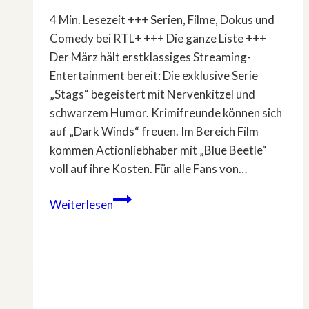
4 Min. Lesezeit +++ Serien, Filme, Dokus und
Comedy bei RTL+ +++ Die ganze Liste +++
Der März hält erstklassiges Streaming-
Entertainment bereit: Die exklusive Serie
„Stags“ begeistert mit Nervenkitzel und
schwarzem Humor. Krimifreunde können sich
auf „Dark Winds“ freuen. Im Bereich Film
kommen Actionliebhaber mit „Blue Beetle“
voll auf ihre Kosten. Für alle Fans von…
Die
Weiterlesen
RTL+
Streaming
Highlights
im
März