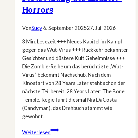
Horrors
Von
Sucy
6. September 2025
27. Juli 2026
3 Min. Lesezeit +++ Neues Kapitel im Kampf
gegen das Wut-Virus +++ Rückkehr bekannter
Gesichter und düstere Kult Geheimnisse +++
Die Zombie-Reihe um das berüchtigte „Wut-
Virus“ bekommt Nachschub. Nach dem
Kinostart von 28 Years Later steht schon der
nächste Teil bereit: 28 Years Later: The Bone
Temple. Regie führt diesmal Nia DaCosta
(Candyman), das Drehbuch stammt wie
gewohnt…
»28
Weiterlesen
Years