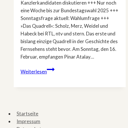
Kanzlerkandidaten diskutieren +++ Nur noch
eine Woche bis zur Bundestagswahl 2025 +++
Sonntagsfrage aktuell: Wahlumfrage +++
»Das Quadrell«: Scholz, Merz, Weidel und
Habeck bei RTL, ntv und stern. Das erste und
bislang einzige Quadrell in der Geschichte des
Fernsehens steht bevor. Am Sonntag, den 16.
Februar, empfangen Pinar Atalay…
»Das
Weiterlesen
Quadrell«:
Scholz,
Merz,
Weidel
und
Startseite
Habeck
Impressum
bei