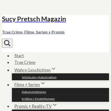
Sucy Pretsch Magazin
Zum
Inhalt
springen
True Crime, Filme, Serien + Promis
Start
True Crime
Wahre Geschichten
Schicksale + Katastrophen
Filme + Serien
Dokumentationen
Kritiken + Empfehlungen
Promis + Reality-TV