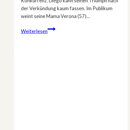
Konkurrenz. Diego kann seinen Triumph nach
der Verkündung kaum fassen. Im Publikum
weint seine Mama Verona (57)…
Das
Weiterlesen
ist
der
strahlende
Sieger
von
»Let’s
Dance«