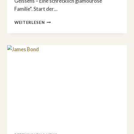
Geissens – Eine schrecklich glamouröse
Familie“. Start der…
START
WEITERLESEN
DER
NEUEN
STAFFEL
VON
»DIE
GEISSENS«