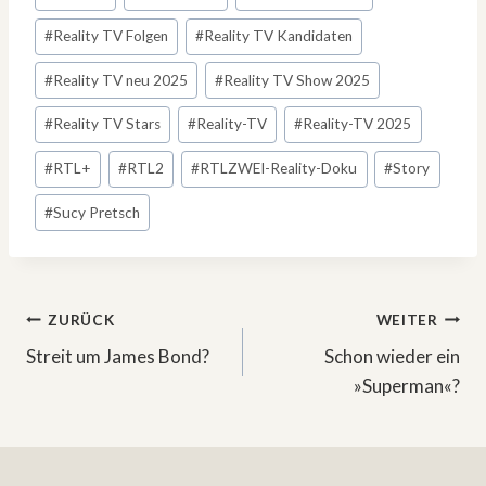
#
Reality TV Folgen
#
Reality TV Kandidaten
#
Reality TV neu 2025
#
Reality TV Show 2025
#
Reality TV Stars
#
Reality-TV
#
Reality-TV 2025
#
RTL+
#
RTL2
#
RTLZWEI-Reality-Doku
#
Story
#
Sucy Pretsch
Beitragsnavigation
ZURÜCK
WEITER
Streit um James Bond?
Schon wieder ein
»Superman«?