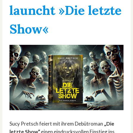
launcht »Die letzte
Show«
Sucy Pretsch feiert mit ihrem Debütroman
„Die
letzte Show“
einen eindrucksvollen Einstieg ins