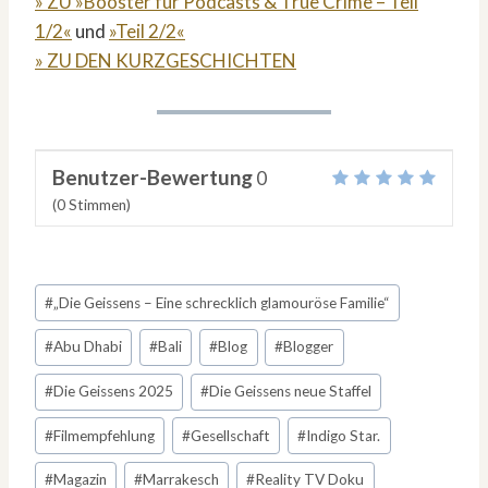
» ZU »Booster für Podcasts & True Crime – Teil
1/2«
und
»Teil 2/2«
» ZU DEN KURZGESCHICHTEN
Benutzer-Bewertung
0
(
0
Stimmen)
Schlagworte:
#
„Die Geissens – Eine schrecklich glamouröse Familie“
#
Abu Dhabi
#
Bali
#
Blog
#
Blogger
#
Die Geissens 2025
#
Die Geissens neue Staffel
#
Filmempfehlung
#
Gesellschaft
#
Indigo Star.
#
Magazin
#
Marrakesch
#
Reality TV Doku