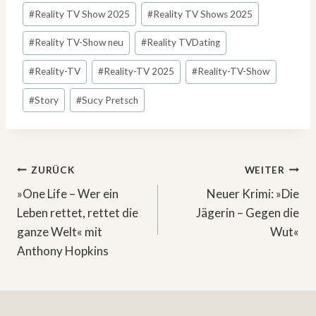
#
Reality TV Show 2025
#
Reality TV Shows 2025
#
Reality TV-Show neu
#
Reality TVDating
#
Reality-TV
#
Reality-TV 2025
#
Reality-TV-Show
#
Story
#
Sucy Pretsch
Beitragsnavigation
ZURÜCK
WEITER
»One Life – Wer ein
Neuer Krimi: »Die
Leben rettet, rettet die
Jägerin – Gegen die
ganze Welt« mit
Wut«
Anthony Hopkins