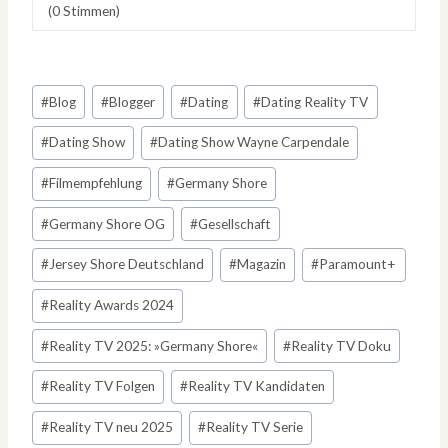
(
0
Stimmen)
Schlagworte:
#
Blog
#
Blogger
#
Dating
#
Dating Reality TV
#
Dating Show
#
Dating Show Wayne Carpendale
#
Filmempfehlung
#
Germany Shore
#
Germany Shore OG
#
Gesellschaft
#
Jersey Shore Deutschland
#
Magazin
#
Paramount+
#
Reality Awards 2024
#
Reality TV 2025: »Germany Shore«
#
Reality TV Doku
#
Reality TV Folgen
#
Reality TV Kandidaten
#
Reality TV neu 2025
#
Reality TV Serie