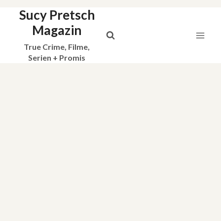
Sucy Pretsch
Zum
Inhalt
Magazin
springen
True Crime, Filme,
Serien + Promis