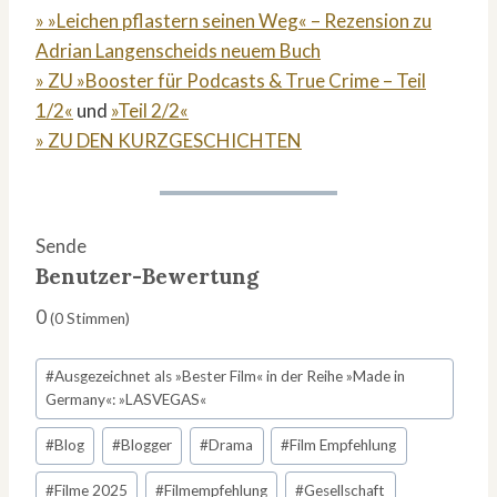
» »Leichen pflastern seinen Weg« – Rezension zu
Adrian Langenscheids neuem Buch
» ZU »Booster für Podcasts & True Crime – Teil
1/2«
und
»Teil 2/2«
» ZU DEN KURZGESCHICHTEN
Sende
Benutzer-Bewertung
0
(
0
Stimmen)
Schlagworte:
#
Ausgezeichnet als »Bester Film« in der Reihe »Made in
Germany«: »LASVEGAS«
#
Blog
#
Blogger
#
Drama
#
Film Empfehlung
#
Filme 2025
#
Filmempfehlung
#
Gesellschaft