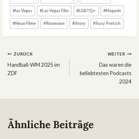
#
las Vegas
#
Las Vegas Film
#
LGBTQ+
#
Magazin
#
Neue Filme
#
Rezension
#
Story
#
Sucy Pretsch
Beitragsnavigation
ZURÜCK
WEITER
Handball-WM 2025 im
Das waren die
ZDF
beliebtesten Podcasts
2024
Ähnliche Beiträge