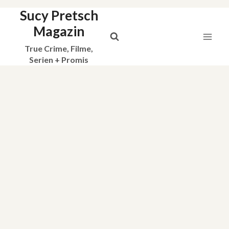
Sucy Pretsch
Zum
Inhalt
Magazin
springen
True Crime, Filme,
Serien + Promis