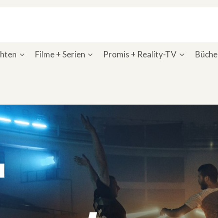
chten
Filme + Serien
Promis + Reality-TV
Bücher