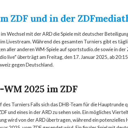
m ZDF und in der ZDFmediat
im Wechsel mit der ARD die Spiele mit deutscher Beteiligun
 im Livestream. Während des gesamten Turniers gibt es tägl
 aller anderen WM-Spiele auf sportstudio.de sowie in der
io live“ überträgt am Freitag, den 17. Januar 2025, ab 20:1
hweiz gegen Deutschland.
l-WM 2025 im ZDF
f des Turniers Falls sich das DHB-Team für die Hauptrunde qu
 ZDF und eines in der ARD zu sehen sein. Ein mögliches Viertel
ung wird von der ARD übertragen, während ein potenzielles 
anuar 2025, vom ZDF gesendet wird. Ein finales Spiel mit deut