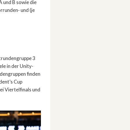
A und B sowie die
rrunden- und (je
ptrundengruppe 3
le in der Unity-
ndengruppen finden
ident’s Cup
i Viertelfinals und