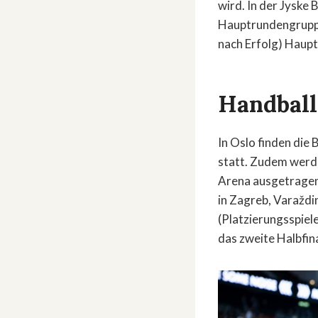
wird. In der Jyske
Hauptrundengruppe 
nach Erfolg) Haup
Handbal
In Oslo finden di
statt. Zudem werden
Arena ausgetragen.
in Zagreb, Varaždi
(Platzierungsspiele
das zweite Halbfina