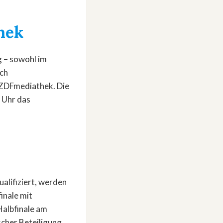
hek
g – sowohl im
ich
 ZDFmediathek. Die
5 Uhr das
alifiziert, werden
finale mit
Halbfinale am
scher Beteiligung