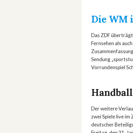
Die WM i
Das ZDF überträgt 
Fernsehen als auch
Zusammenfassungen
Sendung „sportstud
Vorrundenspiel Sc
Handbal
Der weitere Verlau
zwei Spiele live im
deutscher Beteilig
Freitag, den 31. J