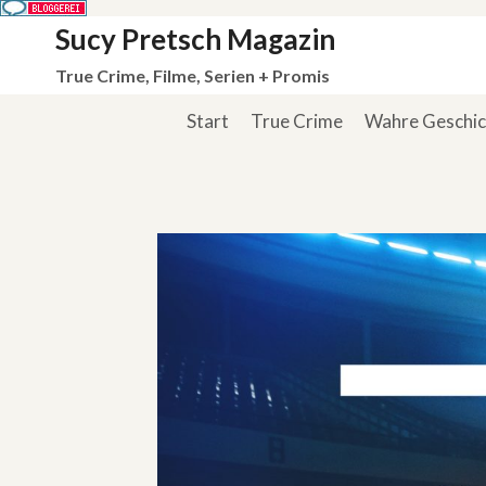
Zum
Sucy Pretsch Magazin
Inhalt
True Crime, Filme, Serien + Promis
springen
Start
True Crime
Wahre Geschi