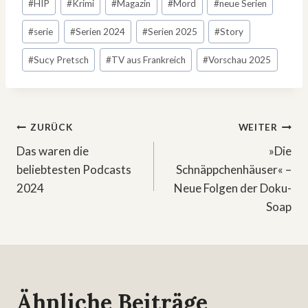
#
HIP
#
Krimi
#
Magazin
#
Mord
#
neue Serien
#
serie
#
Serien 2024
#
Serien 2025
#
Story
#
Sucy Pretsch
#
TV aus Frankreich
#
Vorschau 2025
Beitragsnavigation
ZURÜCK
WEITER
Das waren die
»Die
beliebtesten Podcasts
Schnäppchenhäuser« –
2024
Neue Folgen der Doku-
Soap
Ähnliche Beiträge