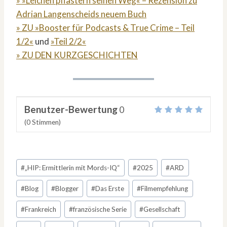
» »Leichen pflastern seinen Weg« – Rezension zu
Adrian Langenscheids neuem Buch
» ZU »Booster für Podcasts & True Crime – Teil
1/2«
und
»Teil 2/2«
» ZU DEN KURZGESCHICHTEN
Benutzer-Bewertung
0
(
0
Stimmen)
Schlagworte:
#
„HIP: Ermittlerin mit Mords-IQ“
#
2025
#
ARD
#
Blog
#
Blogger
#
Das Erste
#
Filmempfehlung
#
Frankreich
#
französische Serie
#
Gesellschaft