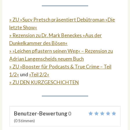
» ZU »Sucy Pretsch präsentiert Debütroman »Die
letzte Show«
» Rezension zu Dr. Mark Beneckes »Aus der
Dunkelkammer des Bösen«
» »Leichen pflastern seinen Weg« – Rezension zu
Adrian Langenscheids neuem Buch
» ZU »Booster für Podcasts & True Crime – Teil
1/2«
und
»Teil 2/2«
» ZU DEN KURZGESCHICHTEN
Benutzer-Bewertung
0
(
0
Stimmen)