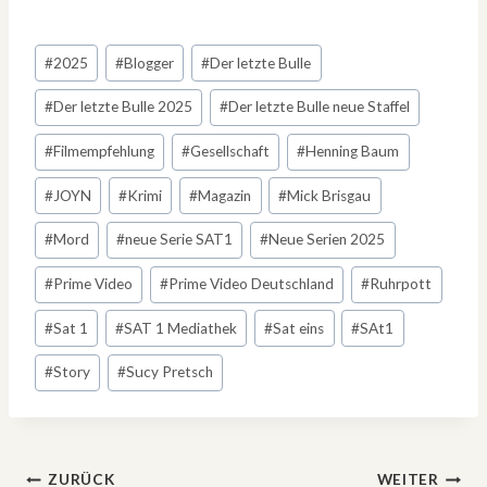
Schlagworte:
#
2025
#
Blogger
#
Der letzte Bulle
#
Der letzte Bulle 2025
#
Der letzte Bulle neue Staffel
#
Filmempfehlung
#
Gesellschaft
#
Henning Baum
#
JOYN
#
Krimi
#
Magazin
#
Mick Brisgau
#
Mord
#
neue Serie SAT1
#
Neue Serien 2025
#
Prime Video
#
Prime Video Deutschland
#
Ruhrpott
#
Sat 1
#
SAT 1 Mediathek
#
Sat eins
#
SAt1
#
Story
#
Sucy Pretsch
ZURÜCK
WEITER