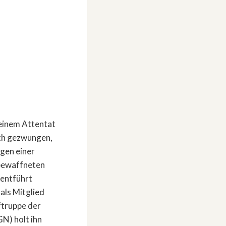
einem Attentat
ich gezwungen,
ngen einer
bewaffneten
 entführt
 als Mitglied
ftruppe der
N) holt ihn