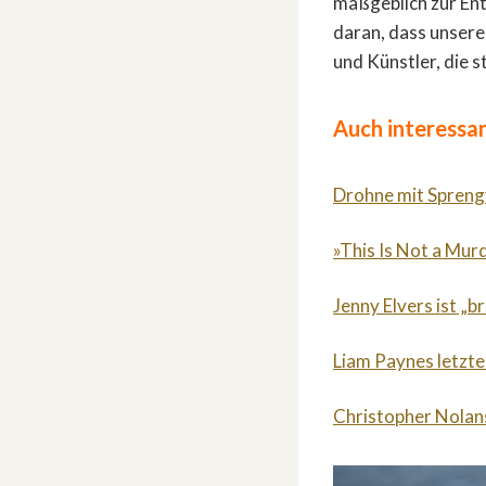
maßgeblich zur Ent
daran, dass unsere
und Künstler, die s
Auch interessan
Drohne mit Sprengv
»This Is Not a Mur
Jenny Elvers ist „b
Liam Paynes letzte
Christopher Nolan