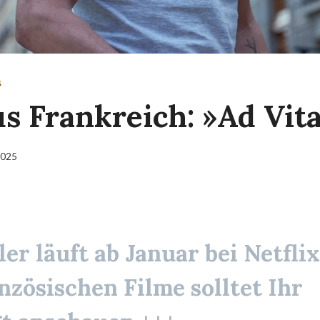
S
us Frankreich: »Ad Vit
2025
ler läuft ab Januar bei Netfli
nzösischen Filme solltet Ihr