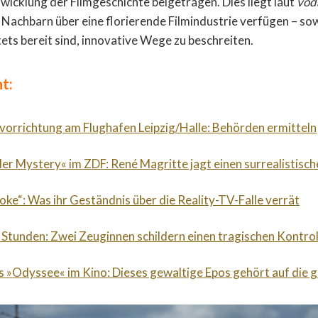
wicklung der Filmgeschichte beigetragen. Dies liegt laut
vod
 Nachbarn über eine florierende Filmindustrie verfügen – so
tets bereit sind, innovative Wege zu beschreiten.
t:
orrichtung am Flughafen Leipzig/Halle: Behörden ermitteln
der Mystery« im ZDF: René Magritte jagt einen surrealistische
roke“: Was ihr Geständnis über die Reality-TV-Falle verrät
 Stunden: Zwei Zeuginnen schildern einen tragischen Kontrol
s »Odyssee« im Kino: Dieses gewaltige Epos gehört auf die