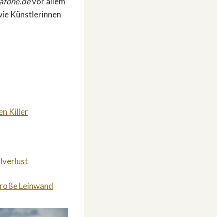
afone.de
vor allem
wie Künstlerinnen
n Killer
lverlust
 große Leinwand