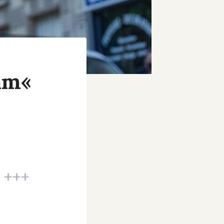
am«
x +++