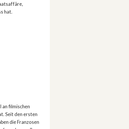
taatsaffäre,
ss hat.
l an filmischen
. Seit den ersten
haben die Franzosen