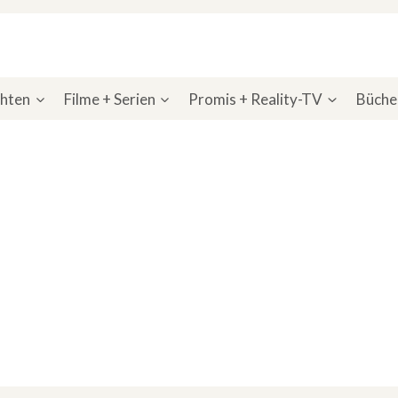
chten
Filme + Serien
Promis + Reality-TV
Bücher