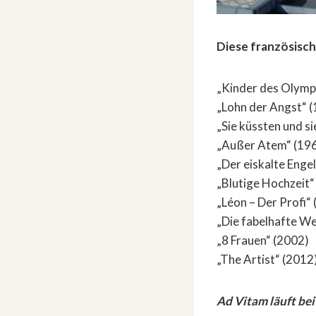
Diese französisch
„Kinder des Olymp
„Lohn der Angst“ 
„Sie küssten und si
„Außer Atem“ (19
„Der eiskalte Enge
„Blutige Hochzeit“
„Léon – Der Profi“
„Die fabelhafte We
„8 Frauen“ (2002)
„The Artist“ (2012
Ad Vitam läuft bei