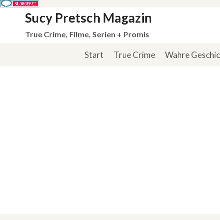
Zum
Sucy Pretsch Magazin
Inhalt
True Crime, Filme, Serien + Promis
springen
Start
True Crime
Wahre Geschi