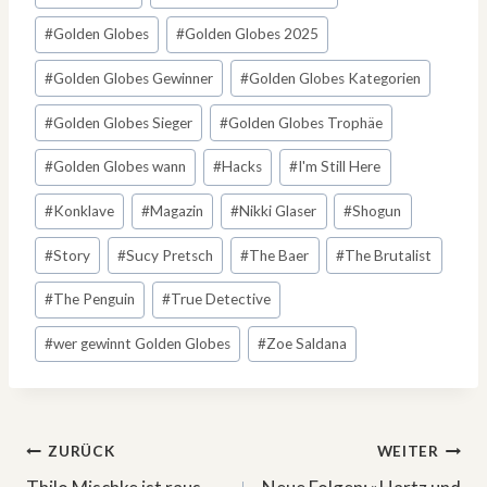
#
Golden Globes
#
Golden Globes 2025
#
Golden Globes Gewinner
#
Golden Globes Kategorien
#
Golden Globes Sieger
#
Golden Globes Trophäe
#
Golden Globes wann
#
Hacks
#
I'm Still Here
#
Konklave
#
Magazin
#
Nikki Glaser
#
Shogun
#
Story
#
Sucy Pretsch
#
The Baer
#
The Brutalist
#
The Penguin
#
True Detective
#
wer gewinnt Golden Globes
#
Zoe Saldana
Beitragsnavigation
ZURÜCK
WEITER