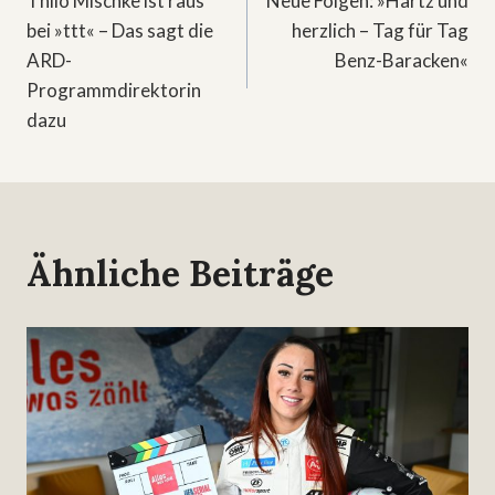
Thilo Mischke ist raus
Neue Folgen: »Hartz und
bei »ttt« – Das sagt die
herzlich – Tag für Tag
ARD-
Benz-Baracken«
Programmdirektorin
dazu
Ähnliche Beiträge