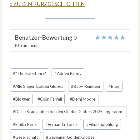
» ZU DEN KURZGESCHICHTEN
Benutzer-Bewertung
0
(
0
Stimmen)
Schlagworte:
#
"The Substance"
#
Adrien Brody
#
Alle Sieger Golden Globes
#
Baby Reindeer
#
Blog
#
Blogger
#
Colin Farrell
#
Demi Moore
#
Diese Stars haben bei den Golden Globes 2025 abgeräumt
#
Emilia Pérez
#
Fernanda Torres
#
Filmempfehlung
#
Gesellschaft
#
Gewinner Golden Globes