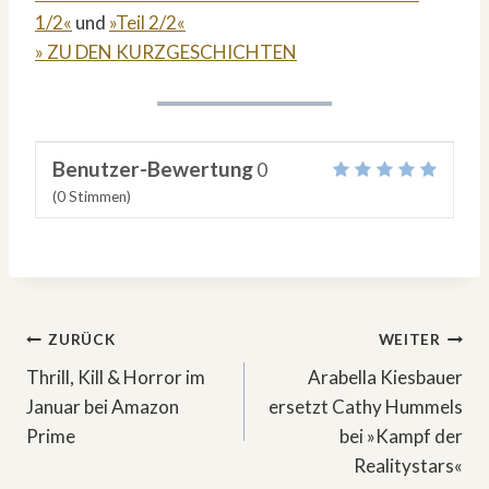
1/2«
und
»Teil 2/2«
» ZU DEN KURZGESCHICHTEN
Benutzer-Bewertung
0
(
0
Stimmen)
Beitragsnavigation
ZURÜCK
WEITER
Thrill, Kill & Horror im
Arabella Kiesbauer
Januar bei Amazon
ersetzt Cathy Hummels
Prime
bei »Kampf der
Realitystars«