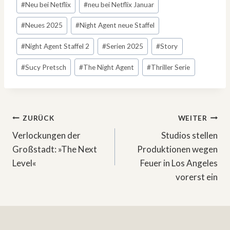
#
Neu bei Netflix
#
neu bei Netflix Januar
#
Neues 2025
#
Night Agent neue Staffel
#
Night Agent Staffel 2
#
Serien 2025
#
Story
#
Sucy Pretsch
#
The Night Agent
#
Thriller Serie
Beitragsnavigation
ZURÜCK
WEITER
Verlockungen der
Studios stellen
Großstadt: »The Next
Produktionen wegen
Level«
Feuer in Los Angeles
vorerst ein