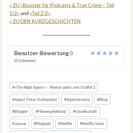
» ZU »Booster für Podcasts & True Crime – Teil
1/2«
und
»Teil 2/2«
» ZU DEN KURZGESCHICHTEN
Benutzer-Bewertung
0
(
0
Stimmen)
Schlagworte:
#
»The Nigh Agent« – Weiter gehts mit Staffel 2
#
Agent Peter Sutherland
#
Agentenserie
#
Blog
#
Blogger
#
Filmempfehlung
#
Gesellschaft
#
Januar
#
Magazin
#
Netflix
#
Netflix Serie