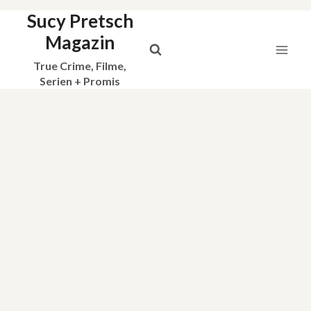
Sucy Pretsch
Zum
Inhalt
Magazin
springen
True Crime, Filme,
Serien + Promis