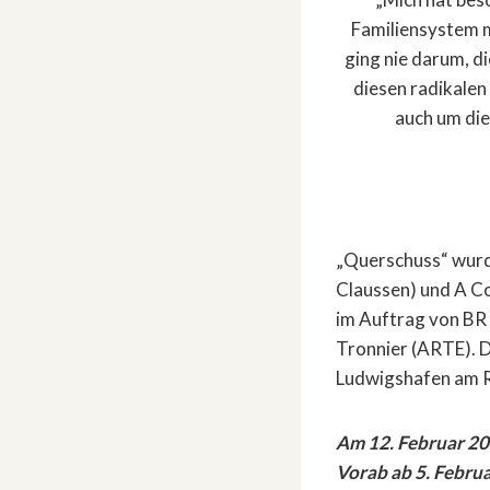
Familiensystem m
ging nie darum, d
diesen radikalen
auch um die
„Querschuss“ wurde
Claussen) und A Co
im Auftrag von BR 
Tronnier (ARTE). D
Ludwigshafen am Rh
Am 12. Februar 20
Vorab ab 5. Febru