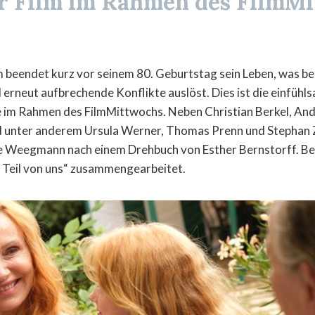
r Film im Rahmen des
FilmMi
 beendet kurz vor seinem 80. Geburtstag sein Leben, was b
 erneut aufbrechende Konflikte auslöst. Dies ist die einfühl
e im Rahmen des FilmMittwochs. Neben Christian Berkel, An
d unter anderem Ursula Werner, Thomas Prenn und Stephan Z
le Weegmann nach einem Drehbuch von Esther Bernstorff. Bei
in Teil von uns“ zusammengearbeitet.