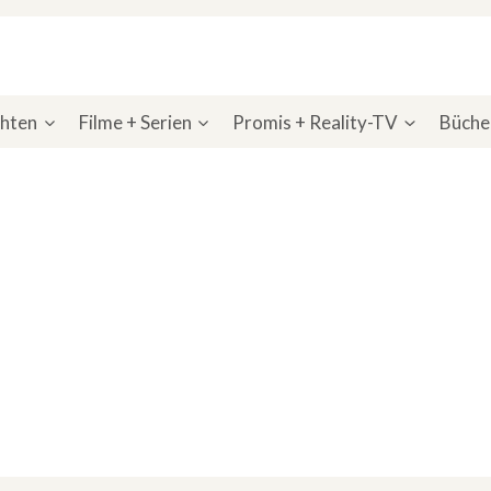
chten
Filme + Serien
Promis + Reality-TV
Bücher