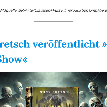
 Bildquelle: BR/Arte/Claussen+Putz Filmproduktion GmbH/Ker
retsch veröffentlicht 
 Show«