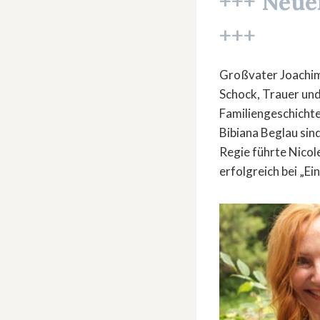
+++ Neue
+++
Großvater Joachim
Schock, Trauer und
Familiengeschicht
Bibiana Beglau sin
Regie führte Nico
erfolgreich bei „E