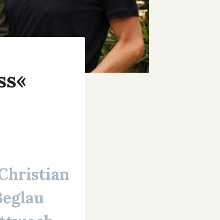
ss«
Christian
Beglau