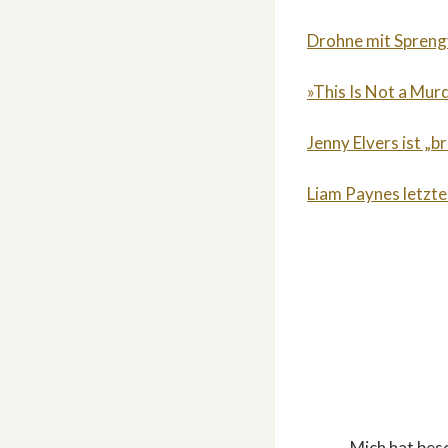
Drohne mit Sprengv
»This Is Not a Mur
Jenny Elvers ist „b
Liam Paynes letzte
„Mich hat bes