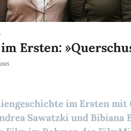
S
im Ersten: »Querschu
 2025
liengeschichte im Ersten mit 
Andrea Sawatzki und Bibiana 