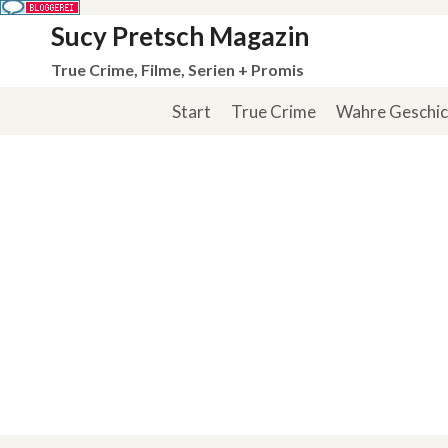
Zum
Sucy Pretsch Magazin
Inhalt
True Crime, Filme, Serien + Promis
springen
Start
True Crime
Wahre Geschi