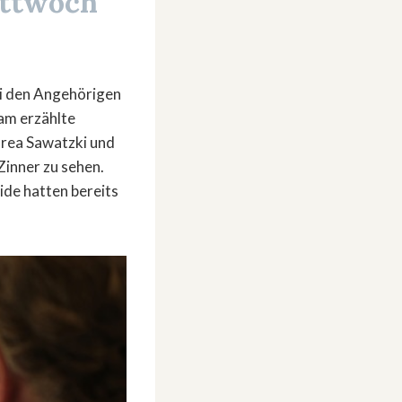
ttwoch
ei den Angehörigen
sam erzählte
drea Sawatzki und
inner zu sehen.
de hatten bereits