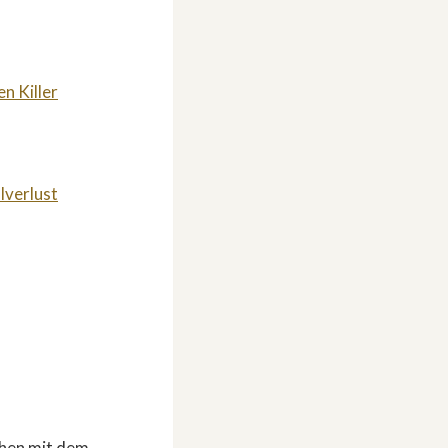
n Killer
lverlust
chen mit dem