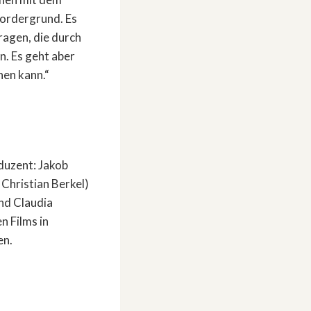
Vordergrund. Es
ragen, die durch
n. Es geht aber
hen kann.“
duzent: Jakob
Christian Berkel)
nd Claudia
n Films in
en.