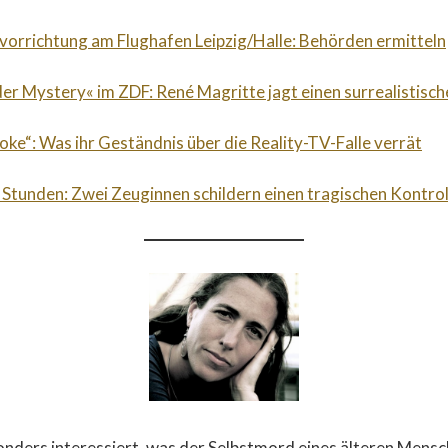
orrichtung am Flughafen Leipzig/Halle: Behörden ermitteln
der Mystery« im ZDF: René Magritte jagt einen surrealistische
roke“: Was ihr Geständnis über die Reality-TV-Falle verrät
 Stunden: Zwei Zeuginnen schildern einen tragischen Kontrol
onders interessiert, was der Selbstmord eines älteren Mens