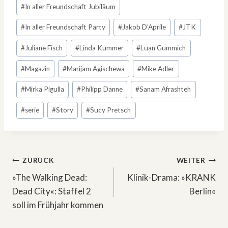
#
In aller Freundschaft Jubiläum
#
In aller Freundschaft Party
#
Jakob D’Aprile
#
JTK
#
Juliane Fisch
#
Linda Kummer
#
Luan Gummich
#
Magazin
#
Marijam Agischewa
#
Mike Adler
#
Mirka Pigulla
#
Philipp Danne
#
Sanam Afrashteh
#
serie
#
Story
#
Sucy Pretsch
Beitragsnavigation
ZURÜCK
WEITER
»The Walking Dead:
Klinik-Drama: »KRANK
Dead City«: Staffel 2
Berlin«
soll im Frühjahr kommen