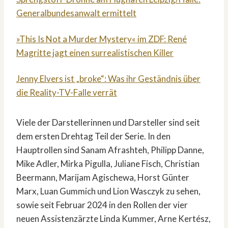
Generalbundesanwalt ermittelt
»This Is Not a Murder Mystery« im ZDF: René
Magritte jagt einen surrealistischen Killer
Jenny Elvers ist „broke“: Was ihr Geständnis über
die Reality-TV-Falle verrät
Viele der Darstellerinnen und Darsteller sind seit
dem ersten Drehtag Teil der Serie. In den
Hauptrollen sind Sanam Afrashteh, Philipp Danne,
Mike Adler, Mirka Pigulla, Juliane Fisch, Christian
Beermann, Marijam Agischewa, Horst Günter
Marx, Luan Gummich und Lion Wasczyk zu sehen,
sowie seit Februar 2024 in den Rollen der vier
neuen Assistenzärzte Linda Kummer, Arne Kertész,