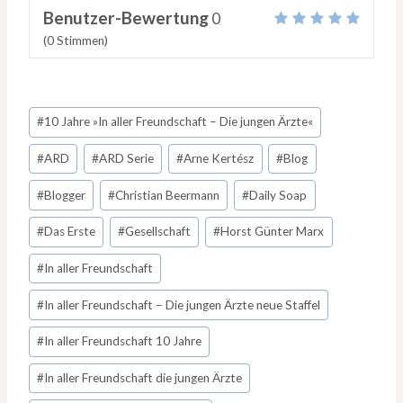
Benutzer-Bewertung
0
(
0
Stimmen)
Schlagworte:
#
10 Jahre »In aller Freundschaft – Die jungen Ärzte«
#
ARD
#
ARD Serie
#
Arne Kertész
#
Blog
#
Blogger
#
Christian Beermann
#
Daily Soap
#
Das Erste
#
Gesellschaft
#
Horst Günter Marx
#
In aller Freundschaft
#
In aller Freundschaft – Die jungen Ärzte neue Staffel
#
In aller Freundschaft 10 Jahre
#
In aller Freundschaft die jungen Ärzte