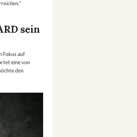
rreichen.“
 ARD sein
n Fokus auf
rtet eine von
möchte den