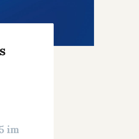
s
5 im