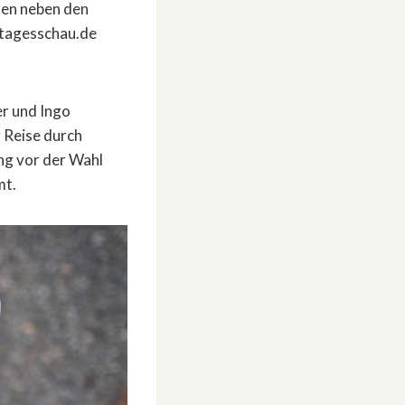
en neben den
 tagesschau.de
r und Ingo
 Reise durch
ng vor der Wahl
mt.