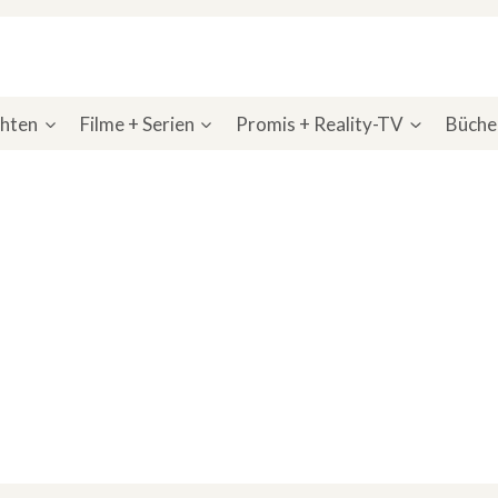
chten
Filme + Serien
Promis + Reality-TV
Bücher