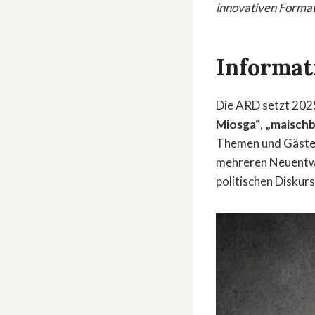
innovativen Formate
Informati
Die ARD setzt 2025
Miosga“
,
„maischb
Themen und Gäste 
mehreren Neuentwi
politischen Diskur