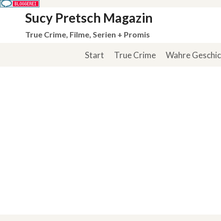
Zum
Sucy Pretsch Magazin
Inhalt
True Crime, Filme, Serien + Promis
springen
Start
True Crime
Wahre Geschi